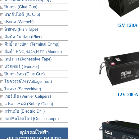
ปืนกาว (Glue Gun)
ปากคีบไอซี (IC Clip)
ประเเจ (Wrench)
12V 120A
ฟิชเทป (Fish Tape)
คีมตัด จับ ปอก (Plier)
คีมย้ำหางปลา (Terminal Crimp)
คีมย้ำ BNC,RJ45,RJ11 (Module)
เทป กาว (Adhessive Tape)
ทวิสเซอร์ (Tweezer)
ปืนกาวร้อน (Glue Gun)
ไขควงวัดไฟ (Voltage Test)
ไขควง (Screwdriver)
12V 200A
เวอร์เนีย (Vernier Calipers)
แว่นตาเซฟตี (Safety Glass)
สว่านมือ (Electric Drill)
ออสซิลโลสโคป (Oscilloscope)
อุปกรณ์ไฟฟ้า
(ELECTRONIC PARTS)