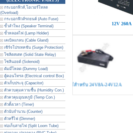
กระบอกฟิวส์,โอเวอร์โหลด
(Overload)
กระบอกฟิวส์รถยนต์ (Auto Fuse)
12V 260A
ขั้วลำโพง (Speaker Terminal)
ขั้วหลอดไฟ (Lamp Holder)
เคเบิลแกลน (Cable Gland)
เซิร์จโปรเทคชัน (Surge Protection)
โซลิดสเตท (Solid State Relay)
โซลินอยด์ (Solenoid)
ดัมมี่โหลด (Dummy Load)
ตู้คอนโทรล (Electrical control Box)
ตัวเก็บประจุ (Capacitor)
12V7A-12V14A
ใช้สำหรับ 24V8A-24V12A
ใช้สำหรับแบต
ตัวควบคุมความชื้น (Humidity Con.)
ตัวควคุมอุณหภูมิ (Temp Con.)
ตัวตั้งเวลา (Timer)
ตัวนับจำนวน (Counter)
ตัวหรี่ไฟ (Dimmer)
ท่อเก็บสายไฟ (Split Loom Tube)
ท่อยางม ปลอกยาง (PVC Tube)