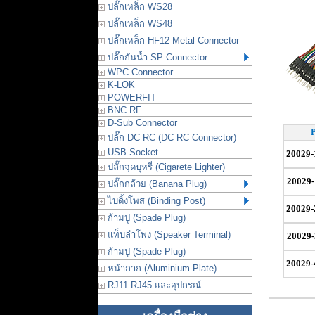
ปลั๊กเหล็ก WS28
ปลั๊กเหล็ก WS48
ปลั๊กเหล็ก HF12 Metal Connector
ปลั๊กกันน้ำ SP Connector
WPC Connector
K-LOK
POWERFIT
BNC RF
D-Sub Connector
P
ปลั๊ก DC RC (DC RC Connector)
USB Socket
20029-
ปลั๊กจุดบุหรี่ (Cigarete Lighter)
20029
ปลั๊กกล้วย (Banana Plug)
ไบดิ้งโพส (Binding Post)
20029-
ก้ามปู (Spade Plug)
แท็บลำโพง (Speaker Terminal)
20029
ก้ามปู (Spade Plug)
20029-
หน้ากาก (Aluminium Plate)
RJ11 RJ45 และอุปกรณ์