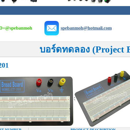
D=
@spebanmoh
spebanmoh@hotmail.com
บอร์ดทดลอง (Project 
201
RT NUMBER
PRODUCT DESCRIPTION