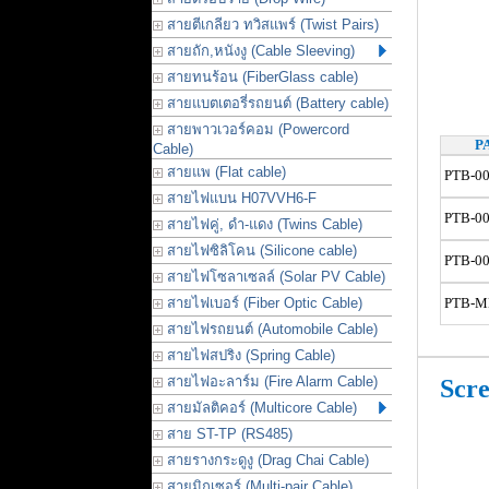
สายตีเกลียว ทวิสแพร์ (Twist Pairs)
สายถัก,หนังงู (Cable Sleeving)
สายทนร้อน (FiberGlass cable)
สายแบตเตอรี่รถยนต์ (Battery cable)
สายพาวเวอร์คอม (Powercord
P
Cable)
สายแพ (Flat cable)
PTB-0
สายไฟแบน H07VVH6-F
PTB-0
สายไฟคู่, ดำ-แดง (Twins Cable)
สายไฟซิลิโคน (Silicone cable)
PTB-0
สายไฟโซลาเซลล์ (Solar PV Cable)
สายไฟเบอร์ (Fiber Optic Cable)
PTB-M
สายไฟรถยนต์ (Automobile Cable)
สายไฟสปริง (Spring Cable)
สายไฟอะลาร์ม (Fire Alarm Cable)
Scre
สายมัลติคอร์ (Multicore Cable)
สาย ST-TP (RS485)
สายรางกระดูงู (Drag Chai Cable)
สายมิกเซอร์ (Multi-pair Cable)