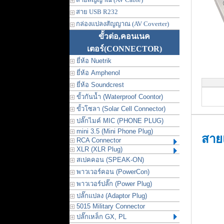
สาย USB R232
กล่องแปลงสัญญาณ (AV Coverter)
ขั้วต่อ,คอนเนค
เตอร์
(CONNECTOR)
ยี่ห้อ Nuetrik
ยี่ห้อ Amphenol
ยี่ห้อ Soundcrest
ขั้วกันน้ำ (Waterproof Coontor)
ขั้วโซลา (Solar Cell Connector)
ปลั๊กไมค์ MIC (PHONE PLUG)
mini 3.5 (Mini Phone Plug)
สายแ
RCA Connector
XLR (XLR Plug)
สเปคคอน (SPEAK-ON)
พาวเวอร์คอน (PowerCon)
พาวเวอร์ปลั๊ก (Power Plug)
ปลั๊กแปลง (Adaptor Plug)
5015 Military Connector
ปลั๊กเหล็ก GX, PL