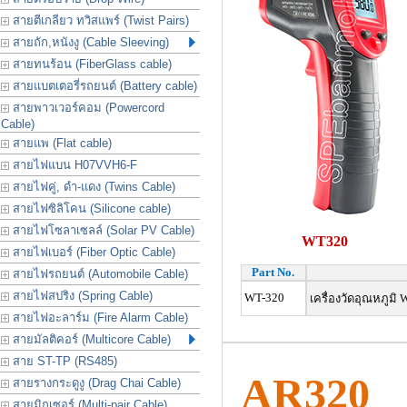
สายตีเกลียว ทวิสแพร์ (Twist Pairs)
สายถัก,หนังงู (Cable Sleeving)
สายทนร้อน (FiberGlass cable)
สายแบตเตอรี่รถยนต์ (Battery cable)
สายพาวเวอร์คอม (Powercord
Cable)
สายแพ (Flat cable)
สายไฟแบน H07VVH6-F
สายไฟคู่, ดำ-แดง (Twins Cable)
สายไฟซิลิโคน (Silicone cable)
สายไฟโซลาเซลล์ (Solar PV Cable)
WT320
สายไฟเบอร์ (Fiber Optic Cable)
Part No.
สายไฟรถยนต์ (Automobile Cable)
สายไฟสปริง (Spring Cable)
WT-320
เครื่องวัดอุณหภูมิ 
สายไฟอะลาร์ม (Fire Alarm Cable)
สายมัลติคอร์ (Multicore Cable)
สาย ST-TP (RS485)
AR320
สายรางกระดูงู (Drag Chai Cable)
สายมิกเซอร์ (Multi-pair Cable)