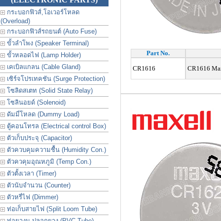
กระบอกฟิวส์,โอเวอร์โหลด
(Overload)
กระบอกฟิวส์รถยนต์ (Auto Fuse)
ขั้วลำโพง (Speaker Terminal)
Part No.
ขั้วหลอดไฟ (Lamp Holder)
เคเบิลแกลน (Cable Gland)
CR1616
CR1616 Maxe
เซิร์จโปรเทคชัน (Surge Protection)
โซลิดสเตท (Solid State Relay)
โซลินอยด์ (Solenoid)
ดัมมี่โหลด (Dummy Load)
ตู้คอนโทรล (Electrical control Box)
ตัวเก็บประจุ (Capacitor)
ตัวควบคุมความชื้น (Humidity Con.)
ตัวควคุมอุณหภูมิ (Temp Con.)
ตัวตั้งเวลา (Timer)
ตัวนับจำนวน (Counter)
ตัวหรี่ไฟ (Dimmer)
ท่อเก็บสายไฟ (Split Loom Tube)
ท่อยางม ปลอกยาง (PVC Tube)