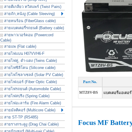
สายตีเกลียว ทวิสแพร์ (Twist Pairs)
สายถัก,หนังงู (Cable Sleeving)
สายทนร้อน (FiberGlass cable)
สายแบตเตอรี่รถยนต์ (Battery cable)
สายพาวเวอร์คอม (Powercord
Cable)
สายแพ (Flat cable)
สายไฟแบน H07VVH6-F
สายไฟคู่, ดำ-แดง (Twins Cable)
สายไฟซิลิโคน (Silicone cable)
สายไฟโซลาเซลล์ (Solar PV Cable)
สายไฟเบอร์ (Fiber Optic Cable)
Part No.
สายไฟรถยนต์ (Automobile Cable)
MTZ8V-BS
แบตเตอรี่มอเตอร์ไ
สายไฟสปริง (Spring Cable)
สายไฟอะลาร์ม (Fire Alarm Cable)
สายมัลติคอร์ (Multicore Cable)
สาย ST-TP (RS485)
Focus MF Batter
สายรางกระดูงู (Drag Chai Cable)
สายมิกเซอร์ (Multi-pair Cable)