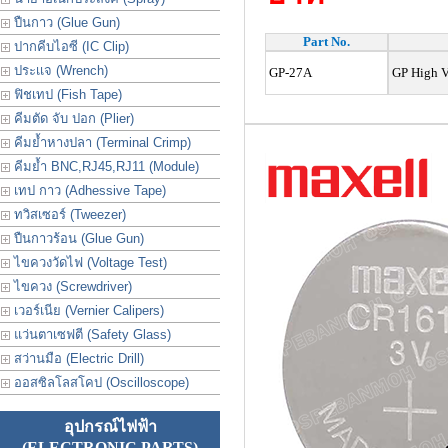
ปืนกาว (Glue Gun)
Part No.
ปากคีบไอซี (IC Clip)
ประเเจ (Wrench)
GP-27A
GP High Vo
ฟิชเทป (Fish Tape)
คีมตัด จับ ปอก (Plier)
คีมย้ำหางปลา (Terminal Crimp)
คีมย้ำ BNC,RJ45,RJ11 (Module)
เทป กาว (Adhessive Tape)
ทวิสเซอร์ (Tweezer)
ปืนกาวร้อน (Glue Gun)
ไขควงวัดไฟ (Voltage Test)
ไขควง (Screwdriver)
เวอร์เนีย (Vernier Calipers)
แว่นตาเซฟตี (Safety Glass)
สว่านมือ (Electric Drill)
ออสซิลโลสโคป (Oscilloscope)
อุปกรณ์ไฟฟ้า
(ELECTRONIC PARTS)