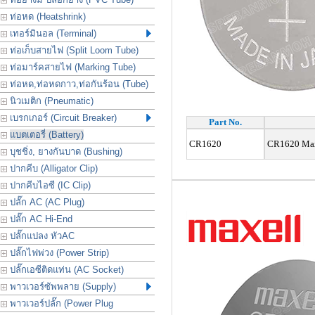
ท่อหด (Heatshrink)
เทอร์มินอล (Terminal)
ท่อเก็บสายไฟ (Split Loom Tube)
ท่อมาร์คสายไฟ (Marking Tube)
ท่อหด,ท่อหดกาว,ท่อกันร้อน (Tube)
นิวเมติก (Pneumatic)
เบรกเกอร์ (Circuit Breaker)
Part No.
แบตเตอรี่ (Battery)
CR1620
CR1620 Maxe
บุชชิ่ง, ยางกันบาด (Bushing)
ปากคีบ (Alligator Clip)
ปากคีบไอซี (IC Clip)
ปลั๊ก AC (AC Plug)
ปลั๊ก AC Hi-End
ปลั๊กแปลง หัวAC
ปลั๊กไฟพ่วง (Power Strip)
ปลั๊กเอซีติดแท่น (AC Socket)
พาวเวอร์ซัพพลาย (Supply)
พาวเวอร์ปลั๊ก (Power Plug