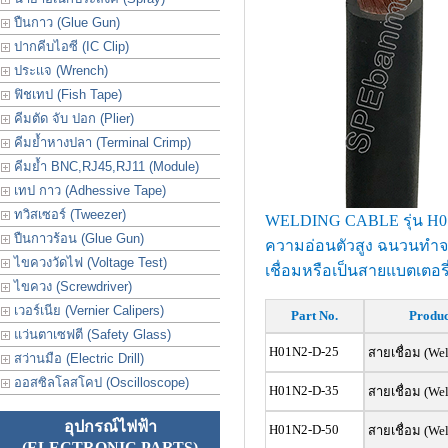
ปืนกาว (Glue Gun)
ปากคีบไอซี (IC Clip)
ประเเจ (Wrench)
ฟิชเทป (Fish Tape)
คีมตัด จับ ปอก (Plier)
คีมย้ำหางปลา (Terminal Crimp)
คีมย้ำ BNC,RJ45,RJ11 (Module)
เทป กาว (Adhessive Tape)
ทวิสเซอร์ (Tweezer)
WELDING CABLE รุ่น H
ปืนกาวร้อน (Glue Gun)
ความอ่อนตัวสูง ฉนวนทำจาก
ไขควงวัดไฟ (Voltage Test)
เชื่อมหรือเป็นสายแบตเตอรี
ไขควง (Screwdriver)
เวอร์เนีย (Vernier Calipers)
Part No.
Produ
แว่นตาเซฟตี (Safety Glass)
H01N2-D-25
สายเชื่อม (Wel
สว่านมือ (Electric Drill)
ออสซิลโลสโคป (Oscilloscope)
H01N2-D-35
สายเชื่อม (Wel
อุปกรณ์ไฟฟ้า
H01N2-D-50
สายเชื่อม (We
(ELECTRONIC PARTS)