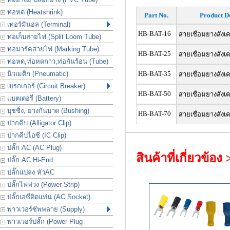
ท่อหด (Heatshrink)
Part No.
Product
D
เทอร์มินอล (Terminal)
HB-BAT-16
สายเชื่อมยางสังเค
ท่อเก็บสายไฟ (Split Loom Tube)
ท่อมาร์คสายไฟ (Marking Tube)
HB-BAT-25
สายเชื่อมยางสังเค
ท่อหด,ท่อหดกาว,ท่อกันร้อน (Tube)
นิวเมติก (Pneumatic)
HB-BAT-35
สายเชื่อมยางสังเค
เบรกเกอร์ (Circuit Breaker)
HB-BAT-50
สายเชื่อมยางสังเค
แบตเตอรี่ (Battery)
บุชชิ่ง, ยางกันบาด (Bushing)
HB-BAT-70
สายเชื่อมยางสังเ
ปากคีบ (Alligator Clip)
ปากคีบไอซี (IC Clip)
ปลั๊ก AC (AC Plug)
สินค้าที่เกี่ยวข้อง
ปลั๊ก AC Hi-End
ปลั๊กแปลง หัวAC
ปลั๊กไฟพ่วง (Power Strip)
ปลั๊กเอซีติดแท่น (AC Socket)
พาวเวอร์ซัพพลาย (Supply)
พาวเวอร์ปลั๊ก (Power Plug