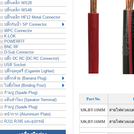
ปลั๊กเหล็ก WS28
ปลั๊กเหล็ก WS48
ปลั๊กเหล็ก HF12 Metal Connector
ปลั๊กกันน้ำ SP Connector
WPC Connector
K-LOK
POWERFIT
BNC RF
D-Sub Connector
ปลั๊ก DC RC (DC RC Connector)
USB Socket
ปลั๊กจุดบุหรี่ (Cigarete Lighter)
ปลั๊กกล้วย (Banana Plug)
ไบดิ้งโพส (Binding Post)
ก้ามปู (Spade Plug)
Part No.
แท็บลำโพง (Speaker Terminal)
ก้ามปู (Spade Plug)
SJK-ฺBT-10MM
สายไฟพ่วงแบตเ
หน้ากาก (Aluminium Plate)
RJ11 RJ45 และอุปกรณ์
SJK-ฺBT-16MM
สายไฟพ่วงแบตเ