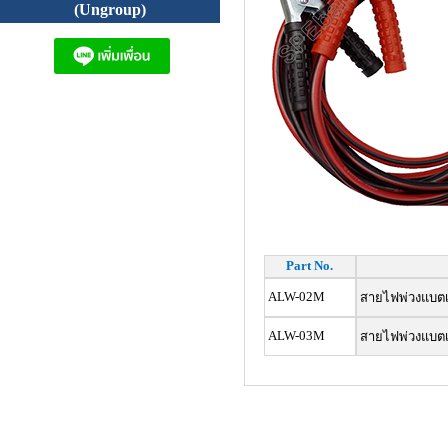
(Ungroup)
Part No.
ALW-02M
สายไฟพ่วงแบตเต
ALW-03M
สายไฟพ่วงแบตเต