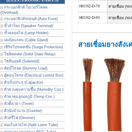
H01N2-D-70
สายเชื่อม (Wel
กระบอกฟิวส์,โอเวอร์โหลด
(Overload)
H01N2-D-95
สายเชื่อม (We
กระบอกฟิวส์รถยนต์ (Auto Fuse)
ขั้วลำโพง (Speaker Terminal)
ขั้วหลอดไฟ (Lamp Holder)
เคเบิลแกลน (Cable Gland)
สายเชื่อมยางสังเ
เซิร์จโปรเทคชัน (Surge Protection)
โซลิดสเตท (Solid State Relay)
โซลินอยด์ (Solenoid)
ดัมมี่โหลด (Dummy Load)
ตู้คอนโทรล (Electrical control Box)
ตัวเก็บประจุ (Capacitor)
ตัวควบคุมความชื้น (Humidity Con.)
ตัวควคุมอุณหภูมิ (Temp Con.)
ตัวตั้งเวลา (Timer)
ตัวนับจำนวน (Counter)
ตัวหรี่ไฟ (Dimmer)
ท่อเก็บสายไฟ (Split Loom Tube)
ท่อยางม ปลอกยาง (PVC Tube)