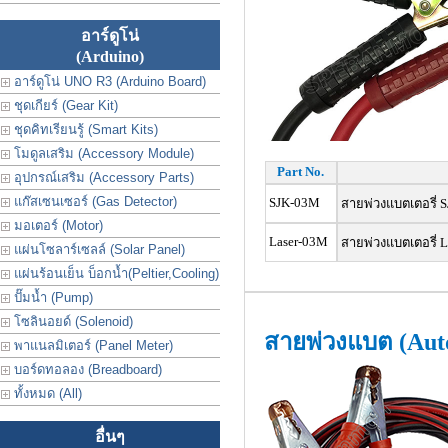
อาร์ดูโน่
(Arduino)
อาร์ดูโน่ UNO R3 (Arduino Board)
ชุดเกียร์ (Gear Kit)
ชุดคิทเรียนรู้ (Smart Kits)
โมดูลเสริม (Accessory Module)
Part No.
อุปกรณ์เสริม (Accessory Parts)
แก๊สเซนเซอร์ (Gas Detector)
SJK-03M
สายพ่วงแบตเตอรี่ 
มอเตอร์ (Motor)
Laser-03M
สายพ่วงแบตเตอรี่ L
แผ่นโซลาร์เซลล์ (Solar Panel)
แผ่นร้อนเย็น บ็อกน้ำ(Peltier,Cooling)
ปั๊มน้ำ (Pump)
โซลินอยด์ (Solenoid)
สายพ่วงแบต (Auto
พาแนลมิเตอร์ (Panel Meter)
บอร์ดทอลอง (Breadboard)
ทั้งหมด (All)
อื่นๆ