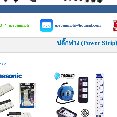
D=
@spebanmoh
spebanmoh@hotmail.com
ปลั๊กพ่วง (Power Strip
 >>>