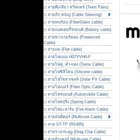
สายตีเกลียว ทวิสแพร์ (Twist Pairs)
สายถัก,หนังงู (Cable Sleeving)
สายทนร้อน (FiberGlass cable)
สายแบตเตอรี่รถยนต์ (Battery cable)
สายพาวเวอร์คอม (Powercord
Cable)
สายแพ (Flat cable)
สายไฟแบน H07VVH6-F
สายไฟคู่, ดำ-แดง (Twins Cable)
สายไฟซิลิโคน (Silicone cable)
สายไฟโซลาเซลล์ (Solar PV Cable)
สายไฟเบอร์ (Fiber Optic Cable)
สายไฟรถยนต์ (Automobile Cable)
สายไฟสปริง (Spring Cable)
สายไฟอะลาร์ม (Fire Alarm Cable)
สายมัลติคอร์ (Multicore Cable)
สาย ST-TP (RS485)
สายรางกระดูงู (Drag Chai Cable)
สายมิกเซอร์ (Multi-pair Cable)