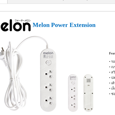
Melon Power Extension
Feat
• รอ
• เ
• สว
• ป
• เ
• เ
• ช่