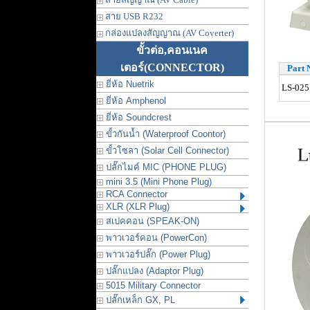
สาย USB R232
กล่องแปลงสัญญาณ (AV Coverter)
ขั้วต่อ,คอนเนค
เตอร์
(CONNECTOR)
Part 
ยี่ห้อ Nuetrik
LS-025
ยี่ห้อ Amphenol
ยี่ห้อ Soundcrest
ขั้วกันน้ำ (Waterproof Coontor)
ขั้วโซลา (Solar Cell Connector)
ปลั๊กไมค์ MIC (PHONE PLUG)
mini 3.5 (Mini Phone Plug)
RCA Connector
XLR (XLR Plug)
สเปคคอน (SPEAK-ON)
พาวเวอร์คอน (PowerCon)
พาวเวอร์ปลั๊ก (Power Plug)
ปลั๊กแปลง (Adaptor Plug)
5015 Military Connector
ปลั๊กเหล็ก GX, PL