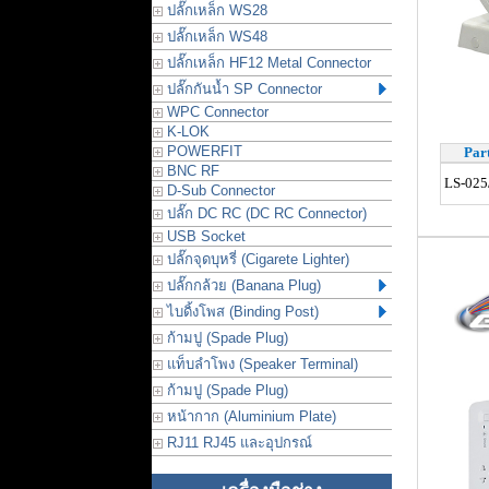
ปลั๊กเหล็ก WS28
ปลั๊กเหล็ก WS48
ปลั๊กเหล็ก HF12 Metal Connector
ปลั๊กกันน้ำ SP Connector
WPC Connector
K-LOK
POWERFIT
Par
BNC RF
LS-025
D-Sub Connector
ปลั๊ก DC RC (DC RC Connector)
USB Socket
ปลั๊กจุดบุหรี่ (Cigarete Lighter)
ปลั๊กกล้วย (Banana Plug)
ไบดิ้งโพส (Binding Post)
ก้ามปู (Spade Plug)
แท็บลำโพง (Speaker Terminal)
ก้ามปู (Spade Plug)
หน้ากาก (Aluminium Plate)
RJ11 RJ45 และอุปกรณ์