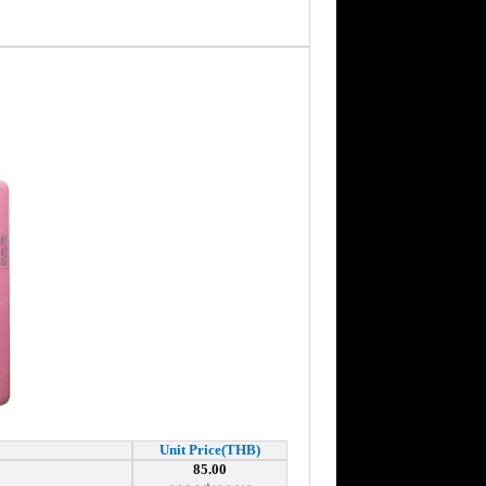
Unit Price(THB)
85.00