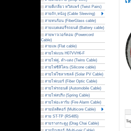
เ
สายตีเกลียว ทวิสแพร์ (Twist Pairs)
สายถัก,หนังงู (Cable Sleeving)
สายทนร้อน (FiberGlass cable)
สายแบตเตอรี่รถยนต์ (Battery cable)
สายพาวเวอร์คอม (Powercord
Cable)
สายแพ (Flat cable)
สายไฟแบน H07VVH6-F
สายไฟคู่, ดำ-แดง (Twins Cable)
สายไฟซิลิโคน (Silicone cable)
สายไฟโซลาเซลล์ (Solar PV Cable)
สายไฟเบอร์ (Fiber Optic Cable)
สายไฟรถยนต์ (Automobile Cable)
สายไฟสปริง (Spring Cable)
สายไฟอะลาร์ม (Fire Alarm Cable)
สายมัลติคอร์ (Multicore Cable)
สาย ST-TP (RS485)
Ta
สายรางกระดูงู (Drag Chai Cable)
สายมิกเซอร์ (Multi-pair Cable)