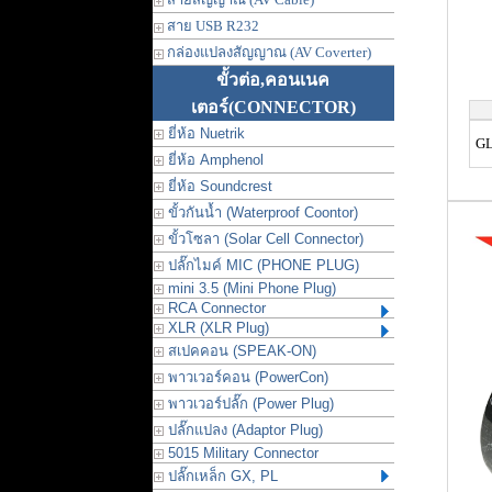
สาย USB R232
กล่องแปลงสัญญาณ (AV Coverter)
ขั้วต่อ,คอนเนค
เตอร์
(CONNECTOR)
ยี่ห้อ Nuetrik
GL
ยี่ห้อ Amphenol
ยี่ห้อ Soundcrest
ขั้วกันน้ำ (Waterproof Coontor)
ขั้วโซลา (Solar Cell Connector)
ปลั๊กไมค์ MIC (PHONE PLUG)
mini 3.5 (Mini Phone Plug)
RCA Connector
XLR (XLR Plug)
สเปคคอน (SPEAK-ON)
พาวเวอร์คอน (PowerCon)
พาวเวอร์ปลั๊ก (Power Plug)
ปลั๊กแปลง (Adaptor Plug)
5015 Military Connector
ปลั๊กเหล็ก GX, PL