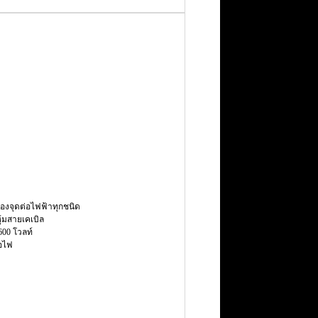
องจุดต่อไฟฟ้าทุกชนิด
ุ้มสายเคเบิล
00 โวลท์
้อไฟ