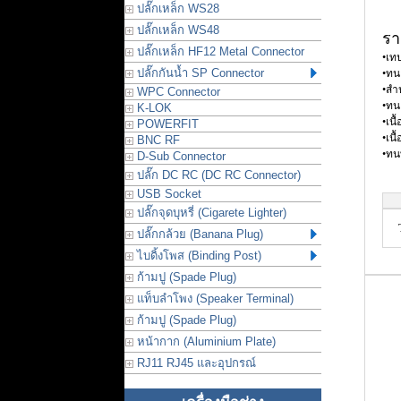
ปลั๊กเหล็ก WS28
ปลั๊กเหล็ก WS48
รา
ปลั๊กเหล็ก HF12 Metal Connector
•เท
ปลั๊กกันน้ำ SP Connector
•ทน
•สำ
WPC Connector
•ทน
K-LOK
•เนื
POWERFIT
•เนื
BNC RF
•ทน
D-Sub Connector
ปลั๊ก DC RC (DC RC Connector)
USB Socket
ปลั๊กจุดบุหรี่ (Cigarete Lighter)
ปลั๊กกล้วย (Banana Plug)
ไบดิ้งโพส (Binding Post)
ก้ามปู (Spade Plug)
แท็บลำโพง (Speaker Terminal)
ก้ามปู (Spade Plug)
หน้ากาก (Aluminium Plate)
RJ11 RJ45 และอุปกรณ์