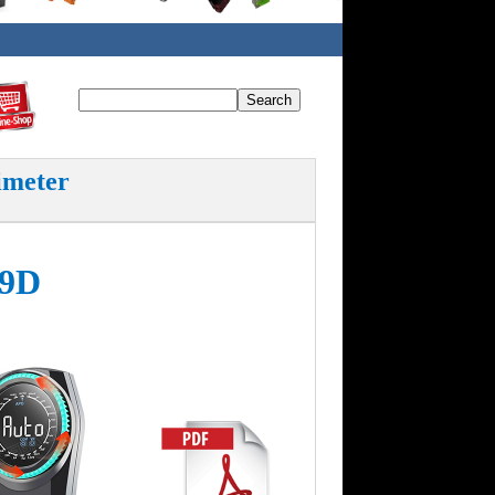
imeter
89D