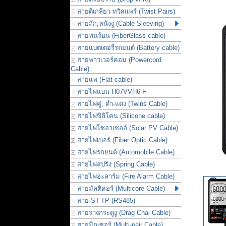
สายตีเกลียว ทวิสแพร์ (Twist Pairs)
สายถัก,หนังงู (Cable Sleeving)
สายทนร้อน (FiberGlass cable)
สายแบตเตอรี่รถยนต์ (Battery cable)
สายพาวเวอร์คอม (Powercord
Cable)
สายแพ (Flat cable)
สายไฟแบน H07VVH6-F
สายไฟคู่, ดำ-แดง (Twins Cable)
สายไฟซิลิโคน (Silicone cable)
สายไฟโซลาเซลล์ (Solar PV Cable)
สายไฟเบอร์ (Fiber Optic Cable)
สายไฟรถยนต์ (Automobile Cable)
สายไฟสปริง (Spring Cable)
สายไฟอะลาร์ม (Fire Alarm Cable)
สายมัลติคอร์ (Multicore Cable)
สาย ST-TP (RS485)
สายรางกระดูงู (Drag Chai Cable)
สายมิกเซอร์ (Multi-pair Cable)