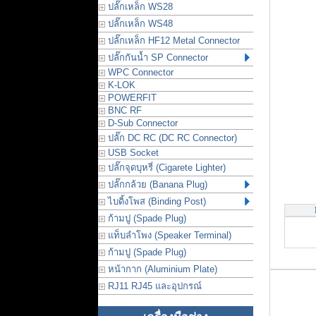
ปลั๊กเหล็ก WS28
ปลั๊กเหล็ก WS48
ปลั๊กเหล็ก HF12 Metal Connector
ปลั๊กกันน้ำ SP Connector
WPC Connector
K-LOK
POWERFIT
BNC RF
D-Sub Connector
ปลั๊ก DC RC (DC RC Connector)
USB Socket
ปลั๊กจุดบุหรี่ (Cigarete Lighter)
ปลั๊กกล้วย (Banana Plug)
ไบดิ้งโพส (Binding Post)
ก้ามปู (Spade Plug)
แท็บลำโพง (Speaker Terminal)
ก้ามปู (Spade Plug)
หน้ากาก (Aluminium Plate)
RJ11 RJ45 และอุปกรณ์