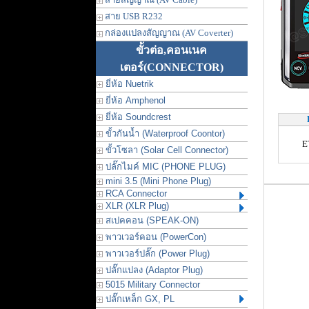
สาย USB R232
กล่องแปลงสัญญาณ (AV Coverter)
ขั้วต่อ,คอนเนค
เตอร์
(CONNECTOR)
ยี่ห้อ Nuetrik
ยี่ห้อ Amphenol
ยี่ห้อ Soundcrest
ขั้วกันน้ำ (Waterproof Coontor)
E
ขั้วโซลา (Solar Cell Connector)
ปลั๊กไมค์ MIC (PHONE PLUG)
mini 3.5 (Mini Phone Plug)
RCA Connector
XLR (XLR Plug)
สเปคคอน (SPEAK-ON)
พาวเวอร์คอน (PowerCon)
พาวเวอร์ปลั๊ก (Power Plug)
ปลั๊กแปลง (Adaptor Plug)
5015 Military Connector
ปลั๊กเหล็ก GX, PL