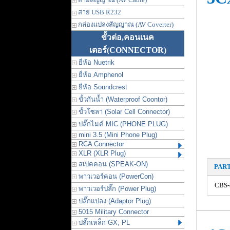
สาย USB R232
กล่องแปลงสัญญาณ (AV Coverter)
ขั้วต่อ,คอนเนค
เตอร์
(CONNECTOR)
ยี่ห้อ Nuetrik
ยี่ห้อ Amphenol
ยี่ห้อ Soundcrest
ขั้วกันน้ำ (Waterproof Coontor)
ขั้วโซลา (Solar Cell Connector)
ปลั๊กไมค์ MIC (PHONE PLUG)
mini 3.5 (Mini Phone Plug)
RCA Connector
XLR (XLR Plug)
สเปคคอน (SPEAK-ON)
PAR
พาวเวอร์คอน (PowerCon)
CBS-
พาวเวอร์ปลั๊ก (Power Plug)
ปลั๊กแปลง (Adaptor Plug)
5015 Military Connector
ปลั๊กเหล็ก GX, PL