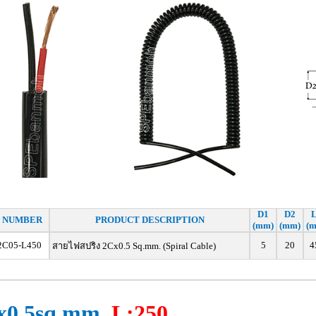
D1
D2
 NUMBER
PRODUCT DESCRIPTION
(mm)
(mm)
(
2C05-L450
5
20
4
สายไฟสปริง 2Cx0.5 Sq.mm. (Spiral Cable)
x0.5sq.mm.
L:250