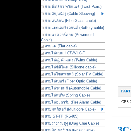
สายตีเกลียว ทวิสแพร์ (Twist Pairs)
สายถัก,หนังงู (Cable Sleeving)
สายทนร้อน (FiberGlass cable)
สายแบตเตอรี่รถยนต์ (Battery cable)
สายพาวเวอร์คอม (Powercord
Cable)
สายแพ (Flat cable)
สายไฟแบน H07VVH6-F
สายไฟคู่, ดำ-แดง (Twins Cable)
สายไฟซิลิโคน (Silicone cable)
สายไฟโซลาเซลล์ (Solar PV Cable)
สายไฟเบอร์ (Fiber Optic Cable)
สายไฟรถยนต์ (Automobile Cable)
PART
สายไฟสปริง (Spring Cable)
CBS-
สายไฟอะลาร์ม (Fire Alarm Cable)
สายมัลติคอร์ (Multicore Cable)
สาย ST-TP (RS485)
สายรางกระดูงู (Drag Chai Cable)
3C
สายมิกเซอร์ (Multi-pair Cable)