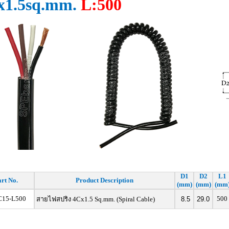
x1.5sq.mm.
L:500
D1
D2
L1
rt No.
Product Description
(mm)
(mm)
(mm
15-L500
500
สายไฟสปริง 4Cx1.5 Sq.mm. (Spiral Cable)
8.5
29.0