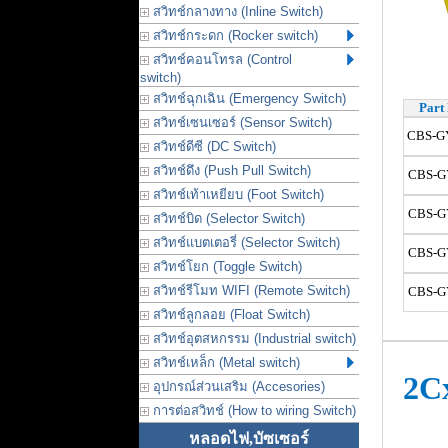
สวิทช์กลางทาง (Inline Switch)
สวิทช์กระดก (Rocker switch)
สวิทช์คอนโทรล (Control
switch)
สวิทช์ฉุกเฉิน (Emergency Switch)
Part 
สวิทช์เซนเซอร์ (Sensor Switch)
CBS-GY
สวิทช์ดีซี (DC Switch)
สวิทช์ดึง (Push Pull Switch)
CBS-G
สวิทช์เท้าเหยียบ (Foot Switch)
CBS-G
สวิทช์บิด (Selector Switch)
สวิทช์แบตเตอรี่ (Selector Switch)
CBS-G
สวิทช์โยก (Toggle Switch)
สวิทช์รีโมท WIFI (Remote Switch)
CBS-G
สวิทช์ลูกลอย (Float Switch)
สวิทช์อุตสหกรรม (Industrial switch)
สวิทช์เหล็ก (Metal switch)
2C
อุปกรณ์ส่วนเสริม (Accesories)
การต่อสวิทช์ (How to wiring Switch)
หลอดไฟ,บัซเซอร์