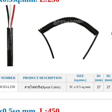
SIZE
D1
D2
T NUMBER
PRODUCT DESCRIPTION
(sq.mm.)
(mm)
(mm
3C05-L250
3C x 0.5 sq.mm.
สายไฟสปริง(Spiral Cable)
27
27
x0.5sq.mm.
L:450