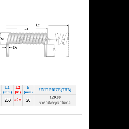
L1
L2
E
UNIT PRICE(THB)
)
(mm)
(M)
(mm)
120.00
≈
2M
250
20
ราคาส่งกรุณาติดต่อ