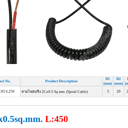
D1
D2
art No.
Product Description
(mm)
(mm)
(
05-L250
5
20
สายไฟสปริง 2Cx0.5 Sq.mm. (Spiral Cable)
x0.5sq.mm.
L:450