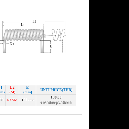
L1
L2
E
UNIT PRICE(THB)
mm)
(M)
(mm)
130.00
50
≈3.5M
150 mm
ราคาส่งกรุณาติดต่อ