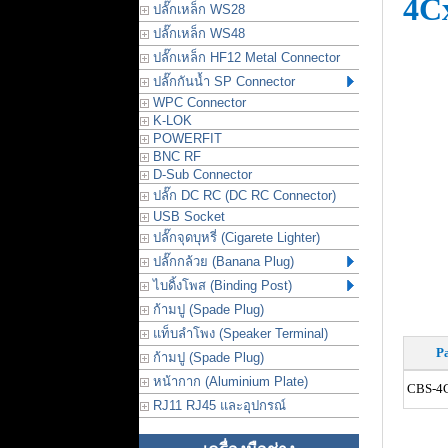
4C
ปลั๊กเหล็ก WS28
ปลั๊กเหล็ก WS48
ปลั๊กเหล็ก HF12 Metal Connector
ปลั๊กกันน้ำ SP Connector
WPC Connector
K-LOK
POWERFIT
BNC RF
D-Sub Connector
ปลั๊ก DC RC (DC RC Connector)
USB Socket
ปลั๊กจุดบุหรี่ (Cigarete Lighter)
ปลั๊กกล้วย (Banana Plug)
ไบดิ้งโพส (Binding Post)
ก้ามปู (Spade Plug)
แท็บลำโพง (Speaker Terminal)
Pa
ก้ามปู (Spade Plug)
หน้ากาก (Aluminium Plate)
CBS-4C
RJ11 RJ45 และอุปกรณ์