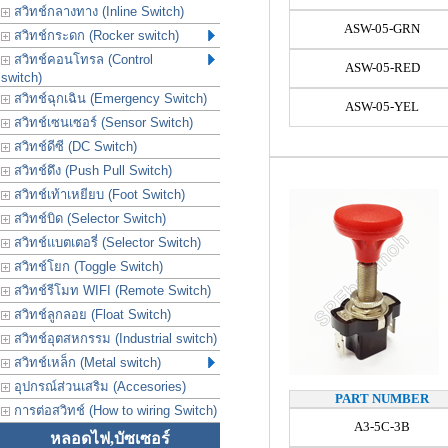
สวิทช์กลางทาง (Inline Switch)
ASW-05-GRN
สวิทช์กระดก (Rocker switch)
สวิทช์คอนโทรล (Control
ASW-05-RED
switch)
สวิทช์ฉุกเฉิน (Emergency Switch)
ASW-05-YEL
สวิทช์เซนเซอร์ (Sensor Switch)
สวิทช์ดีซี (DC Switch)
สวิทช์ดึง (Push Pull Switch)
สวิทช์เท้าเหยียบ (Foot Switch)
สวิทช์บิด (Selector Switch)
สวิทช์แบตเตอรี่ (Selector Switch)
สวิทช์โยก (Toggle Switch)
สวิทช์รีโมท WIFI (Remote Switch)
สวิทช์ลูกลอย (Float Switch)
สวิทช์อุตสหกรรม (Industrial switch)
สวิทช์เหล็ก (Metal switch)
อุปกรณ์ส่วนเสริม (Accesories)
PART NUMBER
การต่อสวิทช์ (How to wiring Switch)
A3-5C-3B
หลอดไฟ,บัซเซอร์