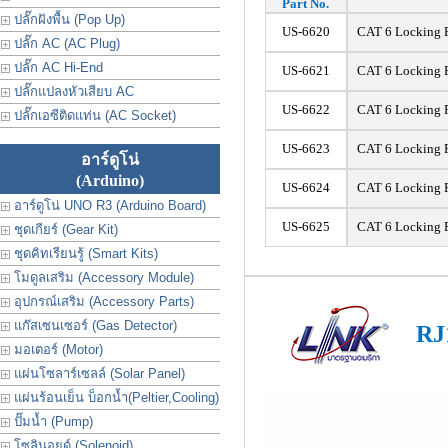
Part No.
ปลั๊กฝังพื้น (Pop Up)
US-6620
CAT 6 Locking P
ปลั๊ก AC (AC Plug)
ปลั๊ก AC Hi-End
US-6621
CAT 6 Locking 
ปลั๊กแปลงหัวเสียบ AC
US-6622
CAT 6 Locking 
ปลั๊กเอซีติดแท่น (AC Socket)
US-6623
CAT 6 Locking 
อาร์ดูโน่
(Arduino)
US-6624
CAT 6 Locking 
อาร์ดูโน่ UNO R3 (Arduino Board)
US-6625
CAT 6 Locking 
ชุดเกียร์ (Gear Kit)
ชุดคิทเรียนรู้ (Smart Kits)
โมดูลเสริม (Accessory Module)
อุปกรณ์เสริม (Accessory Parts)
แก๊สเซนเซอร์ (Gas Detector)
RJ
มอเตอร์ (Motor)
แผ่นโซลาร์เซลล์ (Solar Panel)
แผ่นร้อนเย็น บ็อกน้ำ(Peltier,Cooling)
ปั๊มน้ำ (Pump)
โซลินอยด์ (Solenoid)