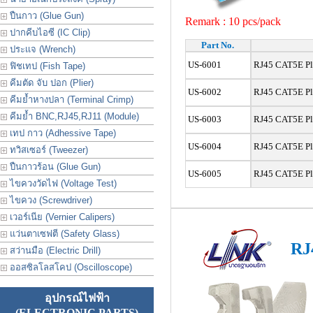
ปืนกาว (Glue Gun)
Remark :
10 pcs/pack
ปากคีบไอซี (IC Clip)
Part No.
ประเเจ (Wrench)
US-6001
RJ45 CAT5E Pl
ฟิชเทป (Fish Tape)
คีมตัด จับ ปอก (Plier)
US-6002
RJ45 CAT5E Pl
คีมย้ำหางปลา (Terminal Crimp)
คีมย้ำ BNC,RJ45,RJ11 (Module)
US-6003
RJ45 CAT5E Pl
เทป กาว (Adhessive Tape)
US-6004
RJ45 CAT5E Pl
ทวิสเซอร์ (Tweezer)
ปืนกาวร้อน (Glue Gun)
US-6005
RJ45 CAT5E Pl
ไขควงวัดไฟ (Voltage Test)
ไขควง (Screwdriver)
เวอร์เนีย (Vernier Calipers)
แว่นตาเซฟตี (Safety Glass)
RJ
สว่านมือ (Electric Drill)
ออสซิลโลสโคป (Oscilloscope)
อุปกรณ์ไฟฟ้า
(ELECTRONIC PARTS)