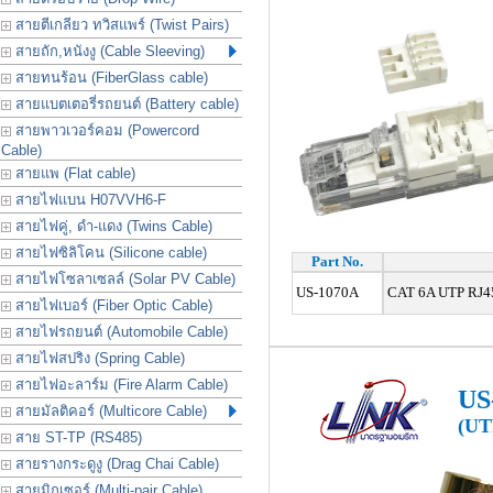
สายตีเกลียว ทวิสแพร์ (Twist Pairs)
สายถัก,หนังงู (Cable Sleeving)
สายทนร้อน (FiberGlass cable)
สายแบตเตอรี่รถยนต์ (Battery cable)
สายพาวเวอร์คอม (Powercord
Cable)
สายแพ (Flat cable)
สายไฟแบน H07VVH6-F
สายไฟคู่, ดำ-แดง (Twins Cable)
สายไฟซิลิโคน (Silicone cable)
Part No.
สายไฟโซลาเซลล์ (Solar PV Cable)
US-1070A
CAT 6A UTP RJ45 
สายไฟเบอร์ (Fiber Optic Cable)
สายไฟรถยนต์ (Automobile Cable)
สายไฟสปริง (Spring Cable)
สายไฟอะลาร์ม (Fire Alarm Cable)
US
สายมัลติคอร์ (Multicore Cable)
(UT
สาย ST-TP (RS485)
สายรางกระดูงู (Drag Chai Cable)
สายมิกเซอร์ (Multi-pair Cable)