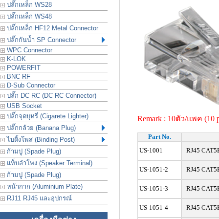
ปลั๊กเหล็ก WS28
ปลั๊กเหล็ก WS48
ปลั๊กเหล็ก HF12 Metal Connector
ปลั๊กกันน้ำ SP Connector
WPC Connector
K-LOK
POWERFIT
BNC RF
D-Sub Connector
ปลั๊ก DC RC (DC RC Connector)
USB Socket
ปลั๊กจุดบุหรี่ (Cigarete Lighter)
Remark : 10ตัว/แพค (10 
ปลั๊กกล้วย (Banana Plug)
Part No.
ไบดิ้งโพส (Binding Post)
US-1001
RJ45 CAT5E M
ก้ามปู (Spade Plug)
แท็บลำโพง (Speaker Terminal)
US-1051-2
RJ45 CAT5E 
ก้ามปู (Spade Plug)
หน้ากาก (Aluminium Plate)
US-1051-3
RJ45 CAT5E 
RJ11 RJ45 และอุปกรณ์
US-1051-4
RJ45 CAT5E 