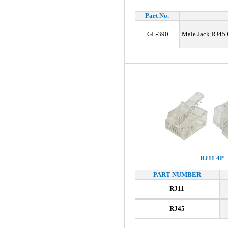
Part No.
GL-390
Male Jack RJ45 
RJ11 4P
PART NUMBER
RJ11
RJ45