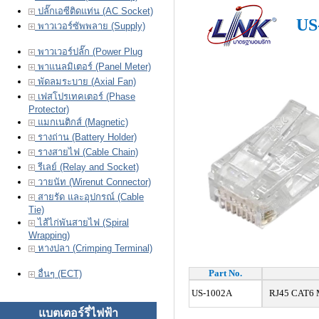
ปลั๊กเอซีติดแท่น (AC Socket)
US
พาวเวอร์ซัพพลาย (Supply)
พาวเวอร์ปลั๊ก (Power Plug
พาแนลมิเตอร์ (Panel Meter)
พัดลมระบาย (Axial Fan)
เฟสโปรเทคเตอร์ (Phase
Protector)
แมกเนติกส์ (Magnetic)
รางถ่าน (Battery Holder)
รางสายไฟ (Cable Chain)
รีเลย์ (Relay and Socket)
วายนัท (Wirenut Connector)
สายรัด และอุปกรณ์ (Cable
Tie)
ไส้ไก่พันสายไฟ (Spiral
Wrapping)
หางปลา (Crimping Terminal)
Part No.
อื่นๆ (ECT)
US-1002A
RJ45 CAT6 Mp
แบตเตอร์รี่ไฟฟ้า