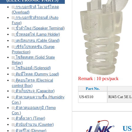
กระบอกฟิวส์,โอเวอร์โหลด
(Overload)
กระบอกฟิวส์รถยนต์ (Auto
Fuse)
ขั้วลำโพง (Speaker Terminal)
ขั้วหลอดไฟ (Lamp Holder)
เคเบิลแกลน (Cable Gland)
เซิร์จโปรเทคชัน (Surge
Protection)
โซลิดสเตท (Solid State
Relay)
โซลินอยด์ (Solenoid)
ดัมมี่โหลด (Dummy Load)
Remark :
10 pcs/pack
ตู้คอนโทรล (Electrical
control Box)
Part No.
ตัวเก็บประจุ (Capacitor)
US-6510
RJ45 Cat 5E L
ตัวควบคุมความชื้น (Humidity
Con.)
ตัวควคุมอุณหภูมิ (Temp
Con.)
ตัวตั้งเวลา (Timer)
ตัวนับจำนวน (Counter)
US
ตัวหรี่ไฟ (Dimmer)