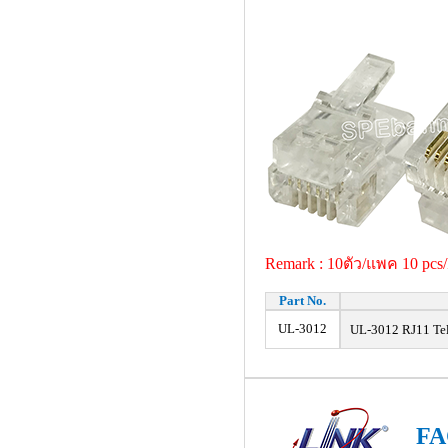
Remark : 10ตัว/แพค 10 pcs
Part No.
UL-3012
UL-3012 RJ11 Telep
FA