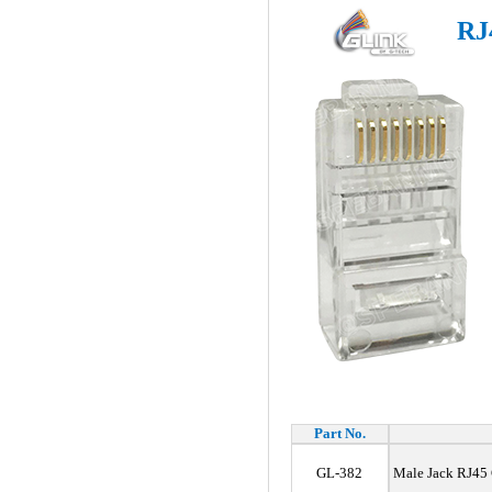
RJ
Part No.
GL-382
Male Jack RJ45 