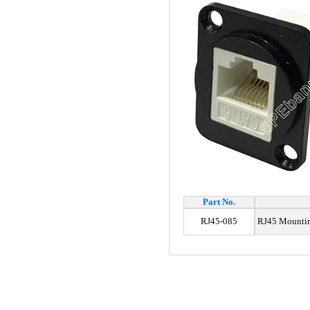
Part No.
RJ45-085
RJ45 Mountin