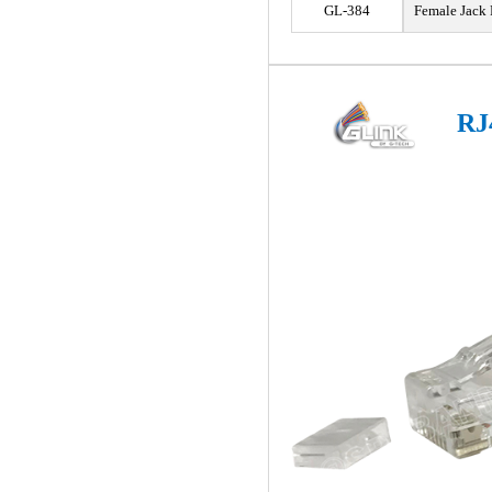
GL-384
Female Jack
RJ