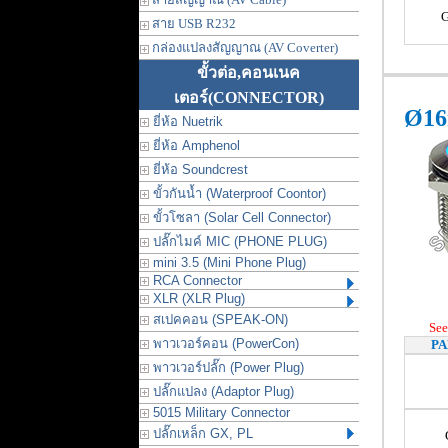
สาย USB R232
กล่องแปลงสัญญาณ (AV Coverter)
ขั้วต่อ,คอนเนค
เตอร์
(CONNECTOR)
Ø16
ยี่ห้อ Nuetrik
ยี่ห้อ Amphenol
ยี่ห้อ Soundcrest
ขั้วกันน้ำ (Waterproof Coontor)
ขั้วโซลา (Solar Cell Connector)
ปลั๊กไมค์ MIC (PHONE PLUG)
mini 3.5 (Mini Phone Plug)
RCA Connector
XLR (XLR Plug)
สเปคคอน (SPEAK-ON)
See
พาวเวอร์คอน (PowerCon)
PA
พาวเวอร์ปลั๊ก (Power Plug)
ปลั๊กแปลง (Adaptor Plug)
5015 Military Connector
ปลั๊กเหล็ก GX, PL