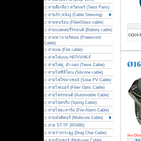
สายตีเกลียว ทวิสแพร์ (Twist Pairs)
สายถัก,หนังงู (Cable Sleeving)
สายทนร้อน (FiberGlass cable)
สายแบตเตอรี่รถยนต์ (Battery cable)
GQ16-F
สายพาวเวอร์คอม (Powercord
Cable)
สายแพ (Flat cable)
สายไฟแบน H07VVH6-F
Ø16
สายไฟคู่, ดำ-แดง (Twins Cable)
สายไฟซิลิโคน (Silicone cable)
สายไฟโซลาเซลล์ (Solar PV Cable)
สายไฟเบอร์ (Fiber Optic Cable)
สายไฟรถยนต์ (Automobile Cable)
สายไฟสปริง (Spring Cable)
สายไฟอะลาร์ม (Fire Alarm Cable)
สายมัลติคอร์ (Multicore Cable)
สาย ST-TP (RS485)
สายรางกระดูงู (Drag Chai Cable)
See Di
สายมิกเซอร์ (Multi-pair Cable)
PA