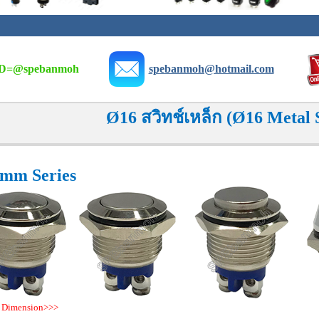
D=
@spebanmoh
spebanmoh@hotmail.com
Ø16 สวิทช์เหล็ก (Ø16 Metal 
mm Series
 Dimension>>>