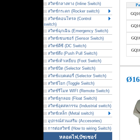
สวิทช์กลางทาง (Inline Switch)
Pa
สวิทช์กระดก (Rocker switch)
GQ16
สวิทช์คอนโทรล (Control
switch)
GQ16
สวิทช์ฉุกเฉิน (Emergency Switch)
GQ16
สวิทช์เซนเซอร์ (Sensor Switch)
สวิทช์ดีซี (DC Switch)
GQ16
สวิทช์ดึง (Push Pull Switch)
สวิทช์เท้าเหยียบ (Foot Switch)
สวิทช์บิด (Selector Switch)
สวิทช์แบตเตอรี่ (Selector Switch)
Ø16
สวิทช์โยก (Toggle Switch)
สวิทช์รีโมท WIFI (Remote Switch)
สวิทช์ลูกลอย (Float Switch)
สวิทช์อุตสหกรรม (Industrial switch)
สวิทช์เหล็ก (Metal switch)
อุปกรณ์ส่วนเสริม (Accesories)
การต่อสวิทช์ (How to wiring Switch)
หลอดไฟ,บัซเซอร์