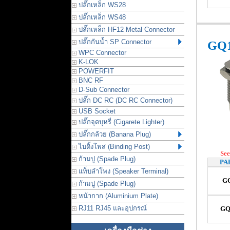
ปลั๊กเหล็ก WS28
ปลั๊กเหล็ก WS48
ปลั๊กเหล็ก HF12 Metal Connector
ปลั๊กกันน้ำ SP Connector
GQ1
WPC Connector
K-LOK
POWERFIT
BNC RF
D-Sub Connector
ปลั๊ก DC RC (DC RC Connector)
USB Socket
ปลั๊กจุดบุหรี่ (Cigarete Lighter)
ปลั๊กกล้วย (Banana Plug)
ไบดิ้งโพส (Binding Post)
See
ก้ามปู (Spade Plug)
PA
แท็บลำโพง (Speaker Terminal)
G
ก้ามปู (Spade Plug)
หน้ากาก (Aluminium Plate)
RJ11 RJ45 และอุปกรณ์
GQ