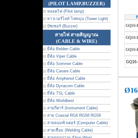
(PILOT LAMP,BUZZER)
หลอดไฟ (Pilot lamp)
P
ทาวเวอร์ไลท์ ไฟหมุน (Tower Light)
GQ16-
บัซเซอร์ (Buzzer)
สายไฟ สายสัญญาณ
GQ16-
(CABLE & WIRE)
ยี่ห้อ Belden Cable
GQ16-
ยี่ห้อ Viper Cable
GQ16-
ยี่ห้อ Sommer Cable
ยี่ห้อ Canare Cable
ยี่ห้อ Amphenol Cable
ยี่ห้อ Dynacom Cable
Ø16
ยี่ห้อ TSL Cable
ยี่ห้อ Worldbest
สายกีตาร์ (Instrument Cable)
สาย Coaxial RG6 RG58 RG59
สายคอมพิวเตอร์ (Computer Cable)
สายเชื่อม (Welding Cable)
สายดรอปวาย (Drop Wire)