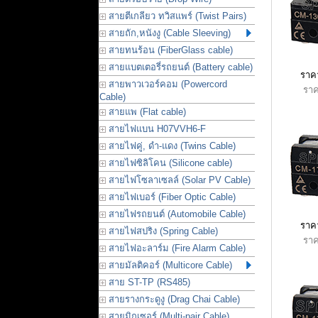
สายตีเกลียว ทวิสแพร์ (Twist Pairs)
สายถัก,หนังงู (Cable Sleeving)
สายทนร้อน (FiberGlass cable)
สายแบตเตอรี่รถยนต์ (Battery cable)
ราคา
สายพาวเวอร์คอม (Powercord
ราค
Cable)
สายแพ (Flat cable)
สายไฟแบน H07VVH6-F
สายไฟคู่, ดำ-แดง (Twins Cable)
สายไฟซิลิโคน (Silicone cable)
สายไฟโซลาเซลล์ (Solar PV Cable)
สายไฟเบอร์ (Fiber Optic Cable)
สายไฟรถยนต์ (Automobile Cable)
ราคา
สายไฟสปริง (Spring Cable)
ราค
สายไฟอะลาร์ม (Fire Alarm Cable)
สายมัลติคอร์ (Multicore Cable)
สาย ST-TP (RS485)
สายรางกระดูงู (Drag Chai Cable)
สายมิกเซอร์ (Multi-pair Cable)