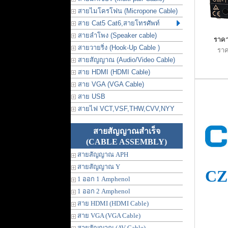
สายไมโครโฟน (Micropone Cable)
สาย Cat5 Cat6,สายโทรศัพท์
สายลำโพง (Speaker cable)
ราคา
สายวายริ่ง (Hook-Up Cable )
ราค
สายสัญญาณ (Audio/Video Cable)
สาย HDMI (HDMI Cable)
สาย VGA (VGA Cable)
สาย USB
สายไฟ VCT,VSF,THW,CVV,NYY
สายสัญญาณสำเร็จ
(CABLE ASSEMBLY)
สายสัญญาณ APH
สายสัญญาณ Y
CZ
1 ออก 1 Amphenol
1 ออก 2 Amphenol
สาย HDMI (HDMI Cable)
สาย VGA (VGA Cable)
สายสัญญาณ (AV Cable)