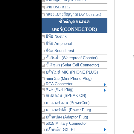
สาย USB R232
กล่องแปลงสัญญาณ (AV Coverter)
ขั้วต่อ,คอนเนค
เตอร์
(CONNECTOR)
ยี่ห้อ Nuetrik
ยี่ห้อ Amphenol
ยี่ห้อ Soundcrest
ขั้วกันน้ำ (Waterproof Coontor)
ขั้วโซลา (Solar Cell Connector)
ปลั๊กไมค์ MIC (PHONE PLUG)
mini 3.5 (Mini Phone Plug)
RCA Connector
XLR (XLR Plug)
สเปคคอน (SPEAK-ON)
พาวเวอร์คอน (PowerCon)
พาวเวอร์ปลั๊ก (Power Plug)
ปลั๊กแปลง (Adaptor Plug)
5015 Military Connector
ปลั๊กเหล็ก GX, PL