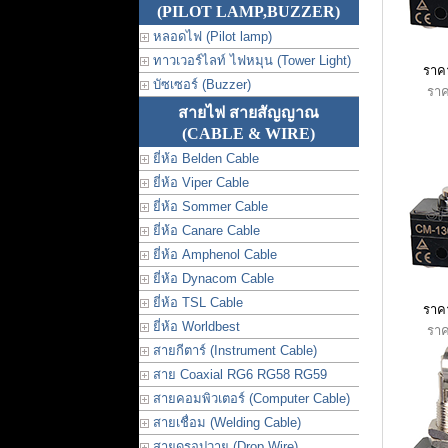
(PILOT LAMP,BUZZER)
หลอดไฟ (Pilot lamp)
ทาวเวอร์ไลท์ ไฟหมุน (Tower Light)
ราคา
บัซเซอร์ (Buzzer)
ราค
สายไฟ สายสัญญาณ
(CABLE & WIRE)
ยี่ห้อ Belden Cable
ยี่ห้อ Viper Cable
ยี่ห้อ Sommer Cable
ยี่ห้อ Canare Cable
ยี่ห้อ Amphenol Cable
ยี่ห้อ Dynacom Cable
ยี่ห้อ TSL Cable
ราค
ยี่ห้อ Worldbest
ราค
สายกีตาร์ (Instrument Cable)
สาย Coaxial RG6 RG58 RG59
สายคอมพิวเตอร์ (Computer Cable)
สายเชื่อม (Welding Cable)
สายดรอปวาย (Drop Wire)