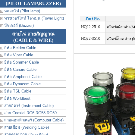
(PILOT LAMP,BUZZER)
หลอดไฟ (Pilot lamp)
ทาวเวอร์ไลท์ ไฟหมุน (Tower Light)
Part No.
บัซเซอร์ (Buzzer)
HQ22-2510
สวิทช์เด้งกลับ (
สายไฟ สายสัญญาณ
HQ22-3510
สวิทช์ล็อคค้าง (
(CABLE & WIRE)
ยี่ห้อ Belden Cable
ยี่ห้อ Viper Cable
ยี่ห้อ Sommer Cable
ยี่ห้อ Canare Cable
ยี่ห้อ Amphenol Cable
ยี่ห้อ Dynacom Cable
ยี่ห้อ TSL Cable
ยี่ห้อ Worldbest
สายกีตาร์ (Instrument Cable)
สาย Coaxial RG6 RG58 RG59
สายคอมพิวเตอร์ (Computer Cable)
สายเชื่อม (Welding Cable)
สายดรอปวาย (Drop Wire)