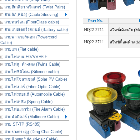
สายตีเกลียว ทวิสแพร์ (Twist Pairs)
สายถัก,หนังงู (Cable Sleeving)
Part No.
สายทนร้อน (FiberGlass cable)
สายแบตเตอรี่รถยนต์ (Battery cable)
HQ22-2711
สวิทช์เด้งกลับ (M
สายพาวเวอร์คอม (Powercord
HQ22-3711
สวิทช์ล็อคค้าง (M
Cable)
สายแพ (Flat cable)
สายไฟแบน H07VVH6-F
สายไฟคู่, ดำ-แดง (Twins Cable)
สายไฟซิลิโคน (Silicone cable)
สายไฟโซลาเซลล์ (Solar PV Cable)
สายไฟเบอร์ (Fiber Optic Cable)
สายไฟรถยนต์ (Automobile Cable)
สายไฟสปริง (Spring Cable)
สายไฟอะลาร์ม (Fire Alarm Cable)
สายมัลติคอร์ (Multicore Cable)
สาย ST-TP (RS485)
สายรางกระดูงู (Drag Chai Cable)
สายมิกเซอร์ (Multi-pair Cable)