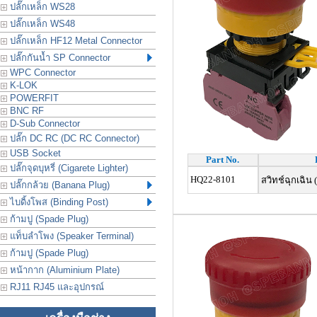
ปลั๊กเหล็ก WS28
ปลั๊กเหล็ก WS48
ปลั๊กเหล็ก HF12 Metal Connector
ปลั๊กกันน้ำ SP Connector
WPC Connector
K-LOK
POWERFIT
BNC RF
D-Sub Connector
ปลั๊ก DC RC (DC RC Connector)
USB Socket
Part No.
ปลั๊กจุดบุหรี่ (Cigarete Lighter)
HQ22-8101
สวิทช์ฉุกเฉิน 
ปลั๊กกล้วย (Banana Plug)
ไบดิ้งโพส (Binding Post)
ก้ามปู (Spade Plug)
แท็บลำโพง (Speaker Terminal)
ก้ามปู (Spade Plug)
หน้ากาก (Aluminium Plate)
RJ11 RJ45 และอุปกรณ์