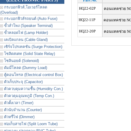
Part No.
กระบอกฟิวส์,โอเวอร์โหลด
HQ22-02P
คอนแทคช่วย NC 
(Overload)
กระบอกฟิวส์รถยนต์ (Auto Fuse)
HQ22-11P
คอนแทคช่วย NC+
ขั้วลำโพง (Speaker Terminal)
HQ22-20P
คอนแทคช่วย NO 
ขั้วหลอดไฟ (Lamp Holder)
เคเบิลแกลน (Cable Gland)
เซิร์จโปรเทคชัน (Surge Protection)
โซลิดสเตท (Solid State Relay)
โซลินอยด์ (Solenoid)
ดัมมี่โหลด (Dummy Load)
ตู้คอนโทรล (Electrical control Box)
ตัวเก็บประจุ (Capacitor)
ตัวควบคุมความชื้น (Humidity Con.)
ตัวควคุมอุณหภูมิ (Temp Con.)
ตัวตั้งเวลา (Timer)
ตัวนับจำนวน (Counter)
ตัวหรี่ไฟ (Dimmer)
ท่อเก็บสายไฟ (Split Loom Tube)
ท่อยางม ปลอกยาง (PVC Tube)