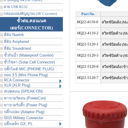
สาย USB R232
กล่องแปลงสัญญาณ (AV Coverter)
Part No.
ขั้วต่อ,คอนเนค
HQ22-4110-0
สวิทช์บิดเด้ง (M
เตอร์
(CONNECTOR)
HQ22-4110-2
สวิทช์บิดค้าง (Ma
ยี่ห้อ Nuetrik
ยี่ห้อ Amphenol
HQ22-5120-1
สวิทช์บิดเด้ง (M
ยี่ห้อ Soundcrest
ขั้วกันน้ำ (Waterproof Coontor)
HQ22-5120-3
สวิทช์บิดค้าง (M
ขั้วโซลา (Solar Cell Connector)
HQ22-5120-6
สวิทช์บิดเด้ง1ข้
ปลั๊กไมค์ MIC (PHONE PLUG)
mini 3.5 (Mini Phone Plug)
HQ22-5120-7
สวิทช์บิดเด้ง1ข้
RCA Connector
XLR (XLR Plug)
สเปคคอน (SPEAK-ON)
พาวเวอร์คอน (PowerCon)
พาวเวอร์ปลั๊ก (Power Plug)
ปลั๊กแปลง (Adaptor Plug)
5015 Military Connector
ปลั๊กเหล็ก GX, PL