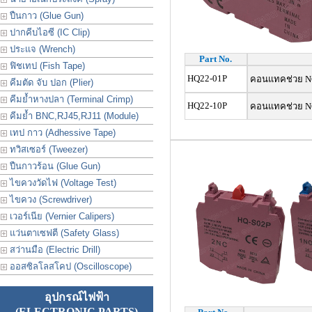
ปืนกาว (Glue Gun)
ปากคีบไอซี (IC Clip)
ประเเจ (Wrench)
Part No.
ฟิชเทป (Fish Tape)
HQ22-01P
คอนแทคช่วย NC 
คีมตัด จับ ปอก (Plier)
คีมย้ำหางปลา (Terminal Crimp)
HQ22-10P
คอนแทคช่วย NO 
คีมย้ำ BNC,RJ45,RJ11 (Module)
เทป กาว (Adhessive Tape)
ทวิสเซอร์ (Tweezer)
ปืนกาวร้อน (Glue Gun)
ไขควงวัดไฟ (Voltage Test)
ไขควง (Screwdriver)
เวอร์เนีย (Vernier Calipers)
แว่นตาเซฟตี (Safety Glass)
สว่านมือ (Electric Drill)
ออสซิลโลสโคป (Oscilloscope)
อุปกรณ์ไฟฟ้า
(ELECTRONIC PARTS)