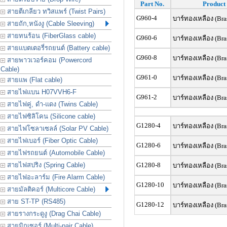
Part No.
Product 
สายตีเกลียว ทวิสแพร์ (Twist Pairs)
G960-4
บาร์ทองเหลือง (Bras
สายถัก,หนังงู (Cable Sleeving)
สายทนร้อน (FiberGlass cable)
G960-6
บาร์ทองเหลือง (Bras
สายแบตเตอรี่รถยนต์ (Battery cable)
G960-8
บาร์ทองเหลือง (Bras
สายพาวเวอร์คอม (Powercord
Cable)
G961-0
บาร์ทองเหลือง (Bras
สายแพ (Flat cable)
สายไฟแบน H07VVH6-F
G961-2
บาร์ทองเหลือง (Bras
สายไฟคู่, ดำ-แดง (Twins Cable)
สายไฟซิลิโคน (Silicone cable)
G1280-4
บาร์ทองเหลือง (Bras
สายไฟโซลาเซลล์ (Solar PV Cable)
สายไฟเบอร์ (Fiber Optic Cable)
G1280-6
บาร์ทองเหลือง (Bras
สายไฟรถยนต์ (Automobile Cable)
สายไฟสปริง (Spring Cable)
G1280-8
บาร์ทองเหลือง (Bras
สายไฟอะลาร์ม (Fire Alarm Cable)
G1280-10
บาร์ทองเหลือง (Bras
สายมัลติคอร์ (Multicore Cable)
สาย ST-TP (RS485)
G1280-12
บาร์ทองเหลือง (Bras
สายรางกระดูงู (Drag Chai Cable)
สายมิกเซอร์ (Multi-pair Cable)