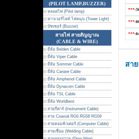
(PILOT LAMP,BUZZER)
***
-
5
หลอดไฟ (Pilot lamp)
ทาวเวอร์ไลท์ ไฟหมุน (Tower Light)
***
-
6
บัซเซอร์ (Buzzer)
***
-
6
สายไฟ สายสัญญาณ
(CABLE & WIRE)
ยี่ห้อ Belden Cable
ยี่ห้อ Viper Cable
สาย
ยี่ห้อ Sommer Cable
ยี่ห้อ Canare Cable
ยี่ห้อ Amphenol Cable
ยี่ห้อ Dynacom Cable
ยี่ห้อ TSL Cable
ยี่ห้อ Worldbest
สายกีตาร์ (Instrument Cable)
สาย Coaxial RG6 RG58 RG59
สายคอมพิวเตอร์ (Computer Cable)
สายเชื่อม (Welding Cable)
สายดรอปวาย (Drop Wire)