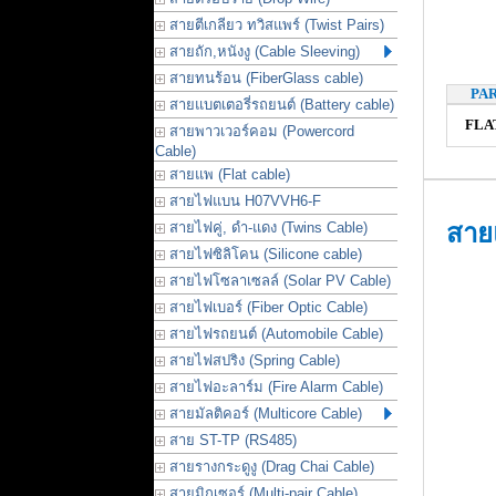
สายตีเกลียว ทวิสแพร์ (Twist Pairs)
สายถัก,หนังงู (Cable Sleeving)
สายทนร้อน (FiberGlass cable)
PA
สายแบตเตอรี่รถยนต์ (Battery cable)
FLA
สายพาวเวอร์คอม (Powercord
Cable)
สายแพ (Flat cable)
สายไฟแบน H07VVH6-F
สายไฟคู่, ดำ-แดง (Twins Cable)
สาย
สายไฟซิลิโคน (Silicone cable)
สายไฟโซลาเซลล์ (Solar PV Cable)
สายไฟเบอร์ (Fiber Optic Cable)
สายไฟรถยนต์ (Automobile Cable)
สายไฟสปริง (Spring Cable)
สายไฟอะลาร์ม (Fire Alarm Cable)
สายมัลติคอร์ (Multicore Cable)
สาย ST-TP (RS485)
สายรางกระดูงู (Drag Chai Cable)
สายมิกเซอร์ (Multi-pair Cable)