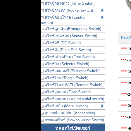
สวิทช์กลางทาง (Inline Switch)
สวิทช์กระดก (Rocker switch)
สวิทช์คอนโทรล (Control
switch)
สวิทช์ฉุกเฉิน (Emergency Switch)
สวิทช์เซนเซอร์ (Sensor Switch)
Part 
สวิทช์ดีซี (DC Switch)
***
-1
สวิทช์ดึง (Push Pull Switch)
สวิทช์เท้าเหยียบ (Foot Switch)
***
-
1
สวิทช์บิด (Selector Switch)
สวิทช์แบตเตอรี่ (Selector Switch)
***
-
1
สวิทช์โยก (Toggle Switch)
***
-
2
สวิทช์รีโมท WIFI (Remote Switch)
สวิทช์ลูกลอย (Float Switch)
***
-
2
สวิทช์อุตสหกรรม (Industrial switch)
***
-
2
สวิทช์เหล็ก (Metal switch)
อุปกรณ์ส่วนเสริม (Accesories)
***
-
3
การต่อสวิทช์ (How to wiring Switch)
หลอดไฟ,บัซเซอร์
***
-
4