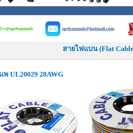
D=
@spebanmoh
spebanmoh@hotmail.com
สายไฟแบน (Flat Cable
แพ UL20029 28AWG