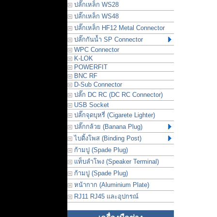
ปลั๊กเหล็ก WS28
ปลั๊กเหล็ก WS48
ปลั๊กเหล็ก HF12 Metal Connector
ปลั๊กกันน้ำ SP Connector
WPC Connector
K-LOK
POWERFIT
BNC RF
D-Sub Connector
ปลั๊ก DC RC (DC RC Connector)
USB Socket
ปลั๊กจุดบุหรี่ (Cigarete Lighter)
ปลั๊กกล้วย (Banana Plug)
ไบดิ้งโพส (Binding Post)
ก้ามปู (Spade Plug)
แท็บลำโพง (Speaker Terminal)
ก้ามปู (Spade Plug)
หน้ากาก (Aluminium Plate)
RJ11 RJ45 และอุปกรณ์