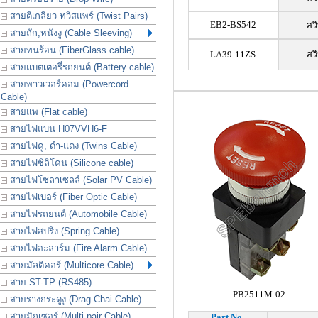
สายตีเกลียว ทวิสแพร์ (Twist Pairs)
EB2-BS542
สว
สายถัก,หนังงู (Cable Sleeving)
สายทนร้อน (FiberGlass cable)
LA39-11ZS
สว
สายแบตเตอรี่รถยนต์ (Battery cable)
สายพาวเวอร์คอม (Powercord
Cable)
สายแพ (Flat cable)
สายไฟแบน H07VVH6-F
สายไฟคู่, ดำ-แดง (Twins Cable)
สายไฟซิลิโคน (Silicone cable)
สายไฟโซลาเซลล์ (Solar PV Cable)
สายไฟเบอร์ (Fiber Optic Cable)
สายไฟรถยนต์ (Automobile Cable)
สายไฟสปริง (Spring Cable)
สายไฟอะลาร์ม (Fire Alarm Cable)
สายมัลติคอร์ (Multicore Cable)
สาย ST-TP (RS485)
PB2511M-02
สายรางกระดูงู (Drag Chai Cable)
สายมิกเซอร์ (Multi-pair Cable)
Part No.