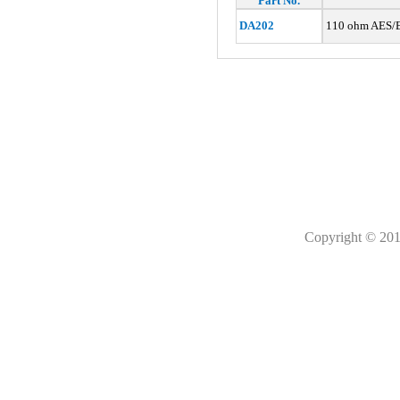
Part No.
DA202
110 ohm AES/E
Copyright © 201