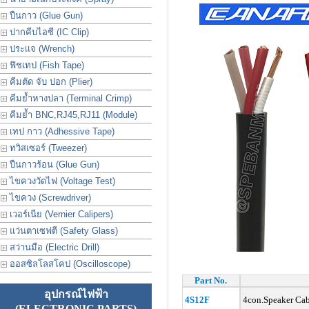
ปืนกาว (Glue Gun)
ปากคีบไอซี (IC Clip)
ประเเจ (Wrench)
ฟิชเทป (Fish Tape)
คีมตัด จับ ปอก (Plier)
คีมย้ำหางปลา (Terminal Crimp)
คีมย้ำ BNC,RJ45,RJ11 (Module)
เทป กาว (Adhessive Tape)
ทวิสเซอร์ (Tweezer)
ปืนกาวร้อน (Glue Gun)
ไขควงวัดไฟ (Voltage Test)
ไขควง (Screwdriver)
เวอร์เนีย (Vernier Calipers)
แว่นตาเซฟตี (Safety Glass)
สว่านมือ (Electric Drill)
ออสซิลโลสโคป (Oscilloscope)
Part No.
อุปกรณ์ไฟฟ้า
4S12F
4con.Speaker Ca
(ELECTRONIC PARTS)