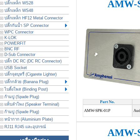
AMW-S
ปลั๊กเหล็ก WS28
ปลั๊กเหล็ก WS48
ปลั๊กเหล็ก HF12 Metal Connector
ปลั๊กกันน้ำ SP Connector
WPC Connector
K-LOK
POWERFIT
BNC RF
D-Sub Connector
ปลั๊ก DC RC (DC RC Connector)
USB Socket
ปลั๊กจุดบุหรี่ (Cigarete Lighter)
ปลั๊กกล้วย (Banana Plug)
ไบดิ้งโพส (Binding Post)
ก้ามปู (Spade Plug)
Part No.
แท็บลำโพง (Speaker Terminal)
AMW-SPK-01P
Audi
ก้ามปู (Spade Plug)
หน้ากาก (Aluminium Plate)
RJ11 RJ45 และอุปกรณ์
AMW-S