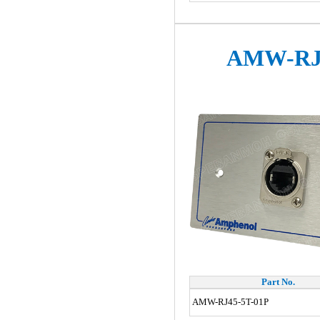
AMW-RJ4
Part No.
AMW-RJ45-5T-01P