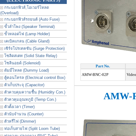
กระบอกฟิวส์,โอเวอร์โหลด
(Overload)
กระบอกฟิวส์รถยนต์ (Auto Fuse)
ขั้วลำโพง (Speaker Terminal)
ขั้วหลอดไฟ (Lamp Holder)
เคเบิลแกลน (Cable Gland)
เซิร์จโปรเทคชัน (Surge Protection)
โซลิดสเตท (Solid State Relay)
โซลินอยด์ (Solenoid)
Part No.
ดัมมี่โหลด (Dummy Load)
AMW-BNC-02P
Video
ตู้คอนโทรล (Electrical control Box)
ตัวเก็บประจุ (Capacitor)
ตัวควบคุมความชื้น (Humidity Con.)
AMW-R
ตัวควคุมอุณหภูมิ (Temp Con.)
ตัวตั้งเวลา (Timer)
ตัวนับจำนวน (Counter)
ตัวหรี่ไฟ (Dimmer)
ท่อเก็บสายไฟ (Split Loom Tube)
ท่อยางม ปลอกยาง (PVC Tube)