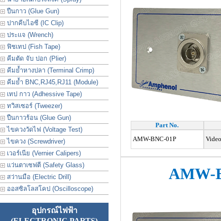
ปืนกาว (Glue Gun)
ปากคีบไอซี (IC Clip)
ประเเจ (Wrench)
ฟิชเทป (Fish Tape)
คีมตัด จับ ปอก (Plier)
คีมย้ำหางปลา (Terminal Crimp)
คีมย้ำ BNC,RJ45,RJ11 (Module)
เทป กาว (Adhessive Tape)
ทวิสเซอร์ (Tweezer)
ปืนกาวร้อน (Glue Gun)
Part No.
ไขควงวัดไฟ (Voltage Test)
AMW-BNC-01P
Video
ไขควง (Screwdriver)
เวอร์เนีย (Vernier Calipers)
แว่นตาเซฟตี (Safety Glass)
AMW-B
สว่านมือ (Electric Drill)
ออสซิลโลสโคป (Oscilloscope)
อุปกรณ์ไฟฟ้า
(ELECTRONIC PARTS)