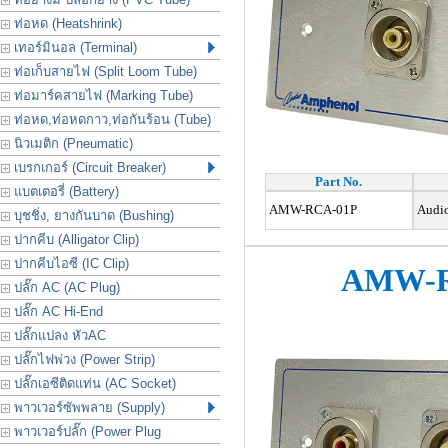
ท่อหด (Heatshrink)
เทอร์มินอล (Terminal)
ท่อเก็บสายไฟ (Split Loom Tube)
ท่อมาร์คสายไฟ (Marking Tube)
ท่อหด,ท่อหดกาว,ท่อกันร้อน (Tube)
นิวเมติก (Pneumatic)
เบรกเกอร์ (Circuit Breaker)
Part No.
แบตเตอรี่ (Battery)
AMW-RCA-01P
Audio
บุชชิ่ง, ยางกันบาด (Bushing)
ปากคีบ (Alligator Clip)
ปากคีบไอซี (IC Clip)
AMW-R
ปลั๊ก AC (AC Plug)
ปลั๊ก AC Hi-End
ปลั๊กแปลง หัวAC
ปลั๊กไฟพ่วง (Power Strip)
ปลั๊กเอซีติดแท่น (AC Socket)
พาวเวอร์ซัพพลาย (Supply)
พาวเวอร์ปลั๊ก (Power Plug