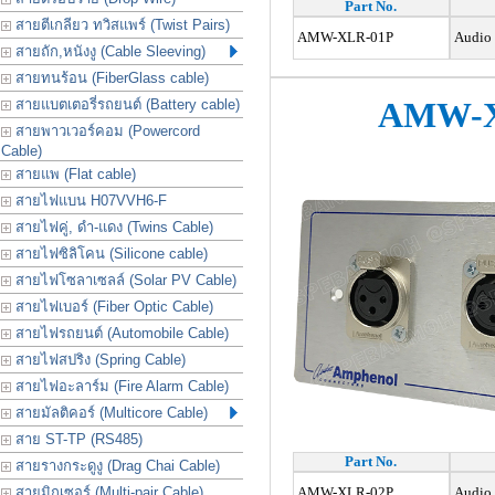
Part No.
สายตีเกลียว ทวิสแพร์ (Twist Pairs)
AMW-XLR-01P
Audio O
สายถัก,หนังงู (Cable Sleeving)
สายทนร้อน (FiberGlass cable)
AMW-X
สายแบตเตอรี่รถยนต์ (Battery cable)
สายพาวเวอร์คอม (Powercord
Cable)
สายแพ (Flat cable)
สายไฟแบน H07VVH6-F
สายไฟคู่, ดำ-แดง (Twins Cable)
สายไฟซิลิโคน (Silicone cable)
สายไฟโซลาเซลล์ (Solar PV Cable)
สายไฟเบอร์ (Fiber Optic Cable)
สายไฟรถยนต์ (Automobile Cable)
สายไฟสปริง (Spring Cable)
สายไฟอะลาร์ม (Fire Alarm Cable)
สายมัลติคอร์ (Multicore Cable)
สาย ST-TP (RS485)
Part No.
สายรางกระดูงู (Drag Chai Cable)
สายมิกเซอร์ (Multi-pair Cable)
AMW-XLR-02P
Audio O