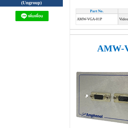
(Ungroup)
Part No.
AMW-VGA-01P
Video
AMW-V