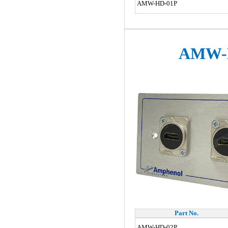
AMW-HD-01P
AMW-
Part No.
AMW-HD-02P