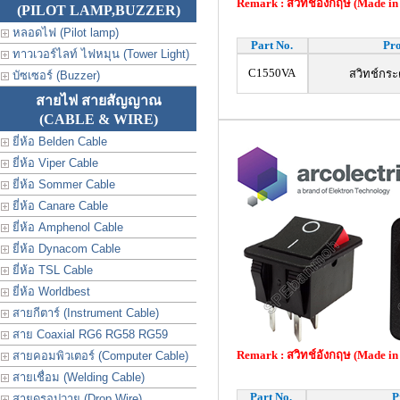
Remark : สวิทช์อังกฤษ (Made in
(PILOT LAMP,BUZZER)
หลอดไฟ (Pilot lamp)
Part No.
Pro
ทาวเวอร์ไลท์ ไฟหมุน (Tower Light)
C1550VA
สวิทช์กระ
บัซเซอร์ (Buzzer)
สายไฟ สายสัญญาณ
(CABLE & WIRE)
ยี่ห้อ Belden Cable
ยี่ห้อ Viper Cable
ยี่ห้อ Sommer Cable
ยี่ห้อ Canare Cable
ยี่ห้อ Amphenol Cable
ยี่ห้อ Dynacom Cable
ยี่ห้อ TSL Cable
ยี่ห้อ Worldbest
สายกีตาร์ (Instrument Cable)
สาย Coaxial RG6 RG58 RG59
Remark : สวิทช์อังกฤษ (Made in
สายคอมพิวเตอร์ (Computer Cable)
สายเชื่อม (Welding Cable)
Part No.
P
สายดรอปวาย (Drop Wire)