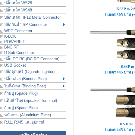
ปลั๊กเหล็ก WS28
KS3P to 
ปลั๊กเหล็ก WS48
1 เมตร 305 บาท (
ปลั๊กเหล็ก HF12 Metal Connector
ปลั๊กกันน้ำ SP Connector
WPC Connector
K-LOK
POWERFIT
BNC RF
D-Sub Connector
ปลั๊ก DC RC (DC RC Connector)
USB Socket
KS3P to
ปลั๊กจุดบุหรี่ (Cigarete Lighter)
1 เมตร 445 บาท (
ปลั๊กกล้วย (Banana Plug)
ไบดิ้งโพส (Binding Post)
ก้ามปู (Spade Plug)
แท็บลำโพง (Speaker Terminal)
ก้ามปู (Spade Plug)
หน้ากาก (Aluminium Plate)
RJ11 RJ45 และอุปกรณ์
KS3P to
1 เมตร 445 บาท (