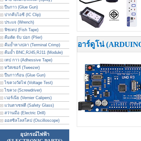
ปืนกาว (Glue Gun)
ปากคีบไอซี (IC Clip)
ประเเจ (Wrench)
ฟิชเทป (Fish Tape)
คีมตัด จับ ปอก (Plier)
อาร์ดูโน่ (ARDUIN
คีมย้ำหางปลา (Terminal Crimp)
คีมย้ำ BNC,RJ45,RJ11 (Module)
เทป กาว (Adhessive Tape)
ทวิสเซอร์ (Tweezer)
ปืนกาวร้อน (Glue Gun)
ไขควงวัดไฟ (Voltage Test)
ไขควง (Screwdriver)
เวอร์เนีย (Vernier Calipers)
แว่นตาเซฟตี (Safety Glass)
สว่านมือ (Electric Drill)
ออสซิลโลสโคป (Oscilloscope)
อุปกรณ์ไฟฟ้า
(ELECTRONIC PARTS)