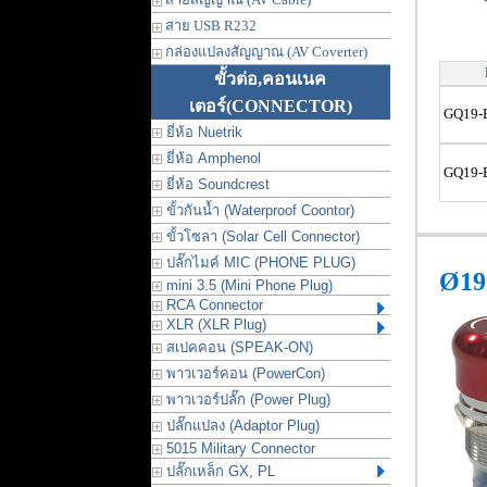
สาย USB R232
กล่องแปลงสัญญาณ (AV Coverter)
ขั้วต่อ,คอนเนค
เตอร์
(CONNECTOR)
GQ19-
ยี่ห้อ Nuetrik
ยี่ห้อ Amphenol
GQ19-
ยี่ห้อ Soundcrest
ขั้วกันน้ำ (Waterproof Coontor)
ขั้วโซลา (Solar Cell Connector)
ปลั๊กไมค์ MIC (PHONE PLUG)
Ø1
mini 3.5 (Mini Phone Plug)
RCA Connector
XLR (XLR Plug)
สเปคคอน (SPEAK-ON)
พาวเวอร์คอน (PowerCon)
พาวเวอร์ปลั๊ก (Power Plug)
ปลั๊กแปลง (Adaptor Plug)
5015 Military Connector
ปลั๊กเหล็ก GX, PL