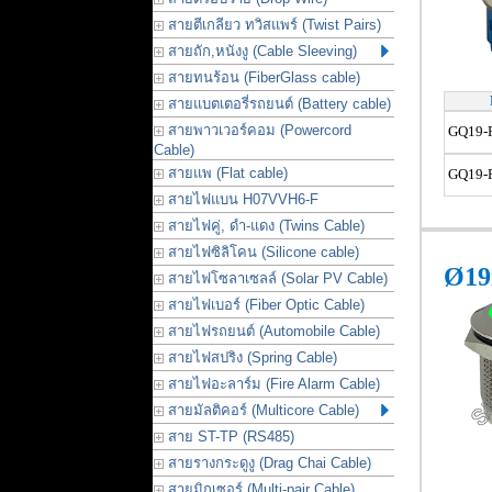
สายตีเกลียว ทวิสแพร์ (Twist Pairs)
สายถัก,หนังงู (Cable Sleeving)
สายทนร้อน (FiberGlass cable)
สายแบตเตอรี่รถยนต์ (Battery cable)
สายพาวเวอร์คอม (Powercord
GQ19-F
Cable)
สายแพ (Flat cable)
GQ19-F
สายไฟแบน H07VVH6-F
สายไฟคู่, ดำ-แดง (Twins Cable)
สายไฟซิลิโคน (Silicone cable)
Ø19
สายไฟโซลาเซลล์ (Solar PV Cable)
สายไฟเบอร์ (Fiber Optic Cable)
สายไฟรถยนต์ (Automobile Cable)
สายไฟสปริง (Spring Cable)
สายไฟอะลาร์ม (Fire Alarm Cable)
สายมัลติคอร์ (Multicore Cable)
สาย ST-TP (RS485)
สายรางกระดูงู (Drag Chai Cable)
สายมิกเซอร์ (Multi-pair Cable)