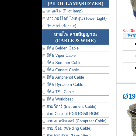
(PILOT LAMP,BUZZER)
หลอดไฟ (Pilot lamp)
ทาวเวอร์ไลท์ ไฟหมุน (Tower Light)
บัซเซอร์ (Buzzer)
See Di
สายไฟ สายสัญญาณ
PAR
(CABLE & WIRE)
ยี่ห้อ Belden Cable
ยี่ห้อ Viper Cable
ยี่ห้อ Sommer Cable
ยี่ห้อ Canare Cable
ยี่ห้อ Amphenol Cable
ยี่ห้อ Dynacom Cable
ยี่ห้อ TSL Cable
Ø19
ยี่ห้อ Worldbest
สายกีตาร์ (Instrument Cable)
สาย Coaxial RG6 RG58 RG59
สายคอมพิวเตอร์ (Computer Cable)
สายเชื่อม (Welding Cable)
สายดรอปวาย (Drop Wire)