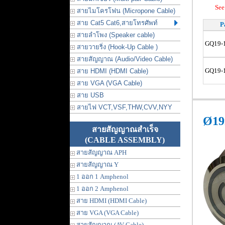
See
สายไมโครโฟน (Micropone Cable)
สาย Cat5 Cat6,สายโทรศัพท์
P
สายลำโพง (Speaker cable)
GQ19-
สายวายริ่ง (Hook-Up Cable )
สายสัญญาณ (Audio/Video Cable)
GQ19-
สาย HDMI (HDMI Cable)
สาย VGA (VGA Cable)
สาย USB
สายไฟ VCT,VSF,THW,CVV,NYY
Ø19
สายสัญญาณสำเร็จ
(CABLE ASSEMBLY)
สายสัญญาณ APH
สายสัญญาณ Y
1 ออก 1 Amphenol
1 ออก 2 Amphenol
สาย HDMI (HDMI Cable)
สาย VGA (VGA Cable)
สายสัญญาณ (AV Cable)