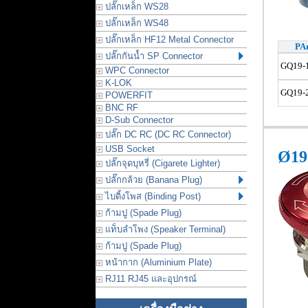
ปลั๊กเหล็ก WS28
ปลั๊กเหล็ก WS48
ปลั๊กเหล็ก HF12 Metal Connector
PAr
ปลั๊กกันน้ำ SP Connector
GQ19-
WPC Connector
K-LOK
GQ19-
POWERFIT
BNC RF
D-Sub Connector
ปลั๊ก DC RC (DC RC Connector)
USB Socket
Ø19
ปลั๊กจุดบุหรี่ (Cigarete Lighter)
ปลั๊กกล้วย (Banana Plug)
ไบดิ้งโพส (Binding Post)
ก้ามปู (Spade Plug)
แท็บลำโพง (Speaker Terminal)
ก้ามปู (Spade Plug)
หน้ากาก (Aluminium Plate)
RJ11 RJ45 และอุปกรณ์