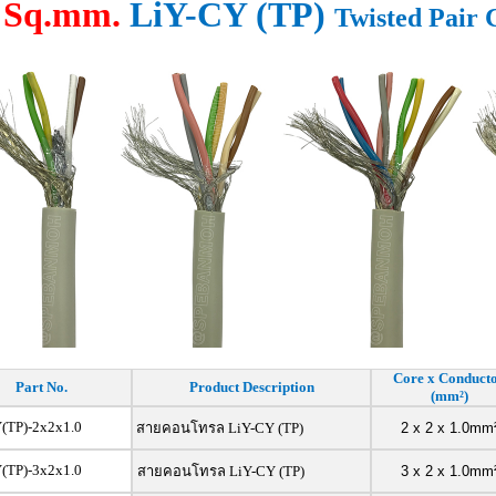
0 Sq.mm.
LiY-CY (TP)
Twisted Pair 
Core x Conduct
Part No.
Product Description
(mm²)
(TP)-2x2x1.0
สายคอนโทรล LiY-CY (TP)
2 x 2 x 1.0mm
(TP)-3x2x1.0
สายคอนโทรล LiY-CY (TP)
3 x 2 x 1.0mm