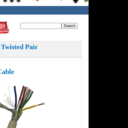
 Twisted Pair
Cable