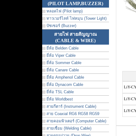
(PILOT LAMP,BUZZER)
หลอดไฟ (Pilot lamp)
ทาวเวอร์ไลท์ ไฟหมุน (Tower Light)
บัซเซอร์ (Buzzer)
สายไฟ สายสัญญาณ
(CABLE & WIRE)
ยี่ห้อ Belden Cable
ยี่ห้อ Viper Cable
ยี่ห้อ Sommer Cable
ยี่ห้อ Canare Cable
ยี่ห้อ Amphenol Cable
ยี่ห้อ Dynacom Cable
LiY-CY
ยี่ห้อ TSL Cable
LiY-CY
ยี่ห้อ Worldbest
สายกีตาร์ (Instrument Cable)
LiY-CY
สาย Coaxial RG6 RG58 RG59
สายคอมพิวเตอร์ (Computer Cable)
สายเชื่อม (Welding Cable)
สายดรอปวาย (Drop Wire)