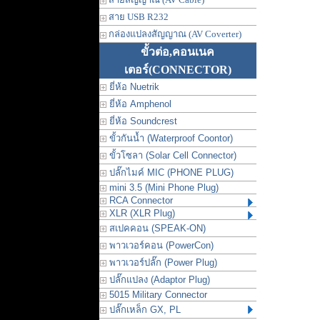
สาย USB R232
กล่องแปลงสัญญาณ (AV Coverter)
ขั้วต่อ,คอนเนค
เตอร์
(CONNECTOR)
ยี่ห้อ Nuetrik
ยี่ห้อ Amphenol
ยี่ห้อ Soundcrest
ขั้วกันน้ำ (Waterproof Coontor)
ขั้วโซลา (Solar Cell Connector)
ปลั๊กไมค์ MIC (PHONE PLUG)
mini 3.5 (Mini Phone Plug)
RCA Connector
XLR (XLR Plug)
สเปคคอน (SPEAK-ON)
พาวเวอร์คอน (PowerCon)
พาวเวอร์ปลั๊ก (Power Plug)
ปลั๊กแปลง (Adaptor Plug)
5015 Military Connector
ปลั๊กเหล็ก GX, PL