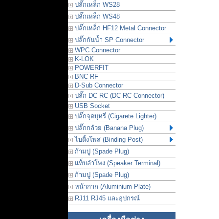
ปลั๊กเหล็ก WS28
ปลั๊กเหล็ก WS48
ปลั๊กเหล็ก HF12 Metal Connector
ปลั๊กกันน้ำ SP Connector
WPC Connector
K-LOK
POWERFIT
BNC RF
D-Sub Connector
ปลั๊ก DC RC (DC RC Connector)
USB Socket
ปลั๊กจุดบุหรี่ (Cigarete Lighter)
ปลั๊กกล้วย (Banana Plug)
ไบดิ้งโพส (Binding Post)
ก้ามปู (Spade Plug)
แท็บลำโพง (Speaker Terminal)
ก้ามปู (Spade Plug)
หน้ากาก (Aluminium Plate)
RJ11 RJ45 และอุปกรณ์