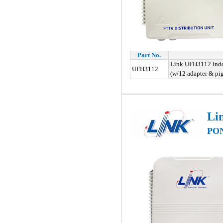
Part No.
Link UFH3112 Indo
UFH3112
(w/12 adapter & pigt
Li
PON