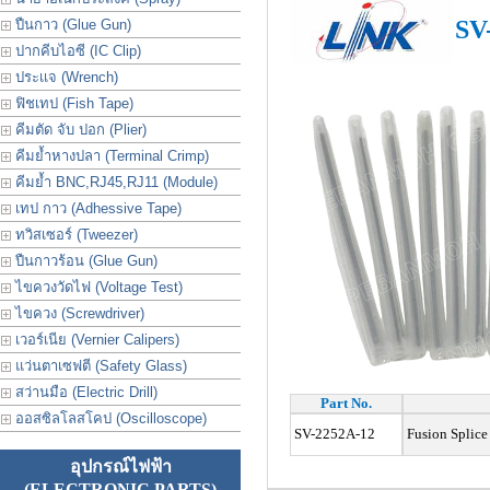
SV-
ปืนกาว (Glue Gun)
ปากคีบไอซี (IC Clip)
ประเเจ (Wrench)
ฟิชเทป (Fish Tape)
คีมตัด จับ ปอก (Plier)
คีมย้ำหางปลา (Terminal Crimp)
คีมย้ำ BNC,RJ45,RJ11 (Module)
เทป กาว (Adhessive Tape)
ทวิสเซอร์ (Tweezer)
ปืนกาวร้อน (Glue Gun)
ไขควงวัดไฟ (Voltage Test)
ไขควง (Screwdriver)
เวอร์เนีย (Vernier Calipers)
แว่นตาเซฟตี (Safety Glass)
สว่านมือ (Electric Drill)
Part No.
ออสซิลโลสโคป (Oscilloscope)
SV-2252A-12
Fusion Splice 
อุปกรณ์ไฟฟ้า
(ELECTRONIC PARTS)