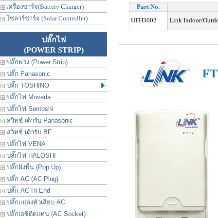
เครื่องชาร์จ(Battery Charger)
Part No.
โซลาร์ชาร์จ (Solar Controller)
UFH3002
Link Indoor/Outd
ปลั๊กไฟ
(POWER STRIP)
ปลั๊กพ่วง (Power Strip)
FT
ปลั๊ก Panasonic
ปลั๊ก TOSHINO
ปลั๊กไฟ Movada
ปลั๊กไฟ Sentoshi
สวิทช์ เต้ารับ Panasonic
สวิทช์ เต้ารับ BF
ปลั๊กไฟ VENA
ปลั๊กไฟ HALOSHI
ปลั๊กฝังพื้น (Pop Up)
ปลั๊ก AC (AC Plug)
ปลั๊ก AC Hi-End
ปลั๊กแปลงหัวเสียบ AC
ปลั๊กเอซีติดแท่น (AC Socket)