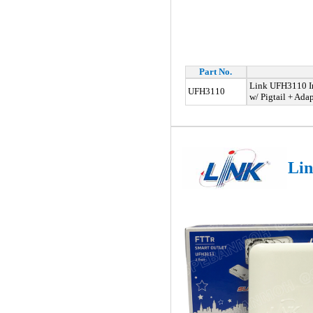
Part No.
Link UFH3110 In
UFH3110
w/ Pigtail + Adap
Lin