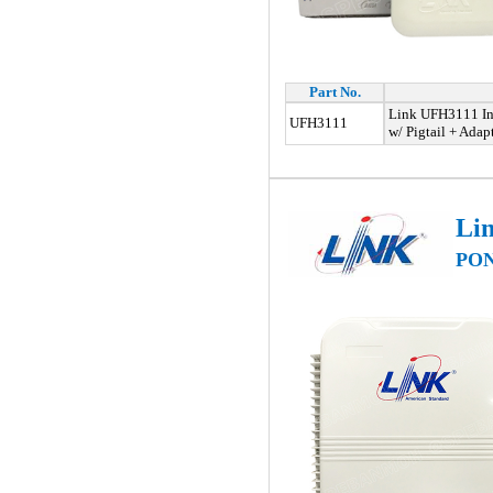
Part No.
Link UFH3111 Ind
UFH3111
w/ Pigtail + Adapt
Li
PON 