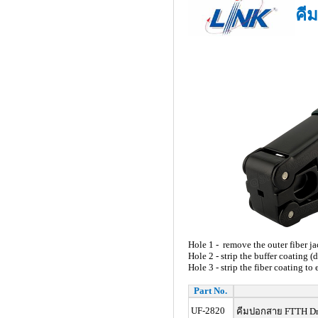
คี
Hole 1 - remove the outer fiber j
Hole 2 - strip the buffer coating 
Hole 3 - strip the fiber coating to
Part No.
UF-2820
คีมปอกสาย FTTH Dro