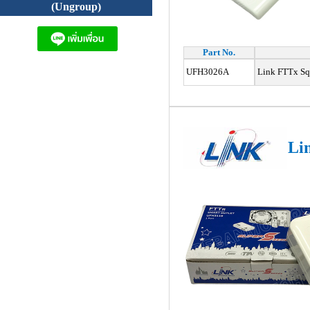
(Ungroup)
Part No.
UFH3026A
Link
FTTx Sq
Li