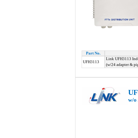
Part No.
Link UFH3113 Indo
UFH3113
(w/24 adapter & pig
UF
w/o