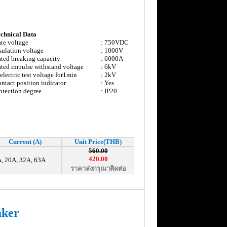
chnical Data
te voltage
: 750VDC
sulation voltage
: 1000V
ted breaking capacity
: 6000A
ted impulse withstand voltage
: 6kV
electric test voltage for1min
: 2kV
ntact position indicator
: Yes
otection degree
: IP20
Current (A)
Unit Price(THB)
560.00
420.00
, 20A, 32A, 63A
ราคาส่งกรุณาติดต่อ
aker