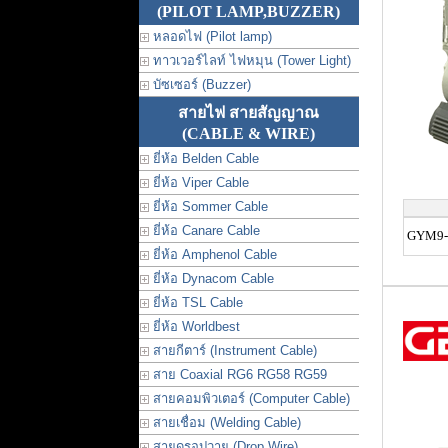
(PILOT LAMP,BUZZER)
หลอดไฟ (Pilot lamp)
ทาวเวอร์ไลท์ ไฟหมุน (Tower Light)
บัซเซอร์ (Buzzer)
สายไฟ สายสัญญาณ
(CABLE & WIRE)
ยี่ห้อ Belden Cable
ยี่ห้อ Viper Cable
ยี่ห้อ Sommer Cable
ยี่ห้อ Canare Cable
GYM9-
ยี่ห้อ Amphenol Cable
ยี่ห้อ Dynacom Cable
ยี่ห้อ TSL Cable
ยี่ห้อ Worldbest
สายกีตาร์ (Instrument Cable)
สาย Coaxial RG6 RG58 RG59
สายคอมพิวเตอร์ (Computer Cable)
สายเชื่อม (Welding Cable)
สายดรอปวาย (Drop Wire)