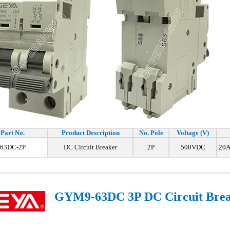
Part No.
Product Description
No. Pole
Voltage (V)
63DC-2P
DC Circuit Breaker
2P
500VDC
20A
GYM9-63DC 3P DC Circuit Bre