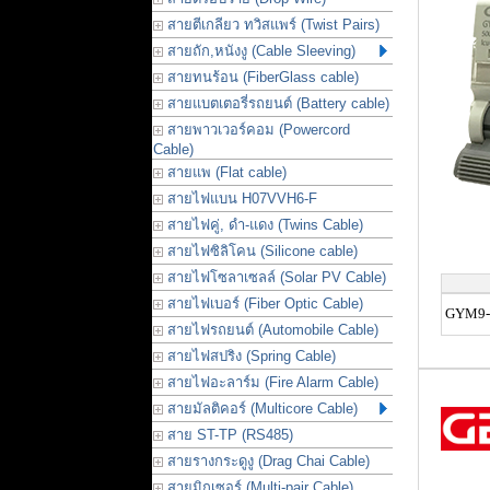
สายตีเกลียว ทวิสแพร์ (Twist Pairs)
สายถัก,หนังงู (Cable Sleeving)
สายทนร้อน (FiberGlass cable)
สายแบตเตอรี่รถยนต์ (Battery cable)
สายพาวเวอร์คอม (Powercord
Cable)
สายแพ (Flat cable)
สายไฟแบน H07VVH6-F
สายไฟคู่, ดำ-แดง (Twins Cable)
สายไฟซิลิโคน (Silicone cable)
สายไฟโซลาเซลล์ (Solar PV Cable)
สายไฟเบอร์ (Fiber Optic Cable)
GYM9-
สายไฟรถยนต์ (Automobile Cable)
สายไฟสปริง (Spring Cable)
สายไฟอะลาร์ม (Fire Alarm Cable)
สายมัลติคอร์ (Multicore Cable)
สาย ST-TP (RS485)
สายรางกระดูงู (Drag Chai Cable)
สายมิกเซอร์ (Multi-pair Cable)