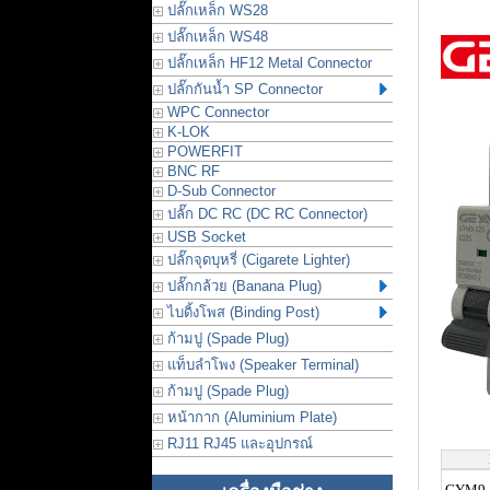
ปลั๊กเหล็ก WS28
ปลั๊กเหล็ก WS48
ปลั๊กเหล็ก HF12 Metal Connector
ปลั๊กกันน้ำ SP Connector
WPC Connector
K-LOK
POWERFIT
BNC RF
D-Sub Connector
ปลั๊ก DC RC (DC RC Connector)
USB Socket
ปลั๊กจุดบุหรี่ (Cigarete Lighter)
ปลั๊กกล้วย (Banana Plug)
ไบดิ้งโพส (Binding Post)
ก้ามปู (Spade Plug)
แท็บลำโพง (Speaker Terminal)
ก้ามปู (Spade Plug)
หน้ากาก (Aluminium Plate)
RJ11 RJ45 และอุปกรณ์
GYM9-