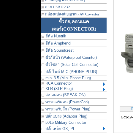
สาย USB R232
กล่องแปลงสัญญาณ (AV Coverter)
ขั้วต่อ,คอนเนค
เตอร์
(CONNECTOR)
ยี่ห้อ Nuetrik
ยี่ห้อ Amphenol
ยี่ห้อ Soundcrest
ขั้วกันน้ำ (Waterproof Coontor)
ขั้วโซลา (Solar Cell Connector)
ปลั๊กไมค์ MIC (PHONE PLUG)
mini 3.5 (Mini Phone Plug)
RCA Connector
XLR (XLR Plug)
สเปคคอน (SPEAK-ON)
พาวเวอร์คอน (PowerCon)
P
พาวเวอร์ปลั๊ก (Power Plug)
ปลั๊กแปลง (Adaptor Plug)
GYM9-
5015 Military Connector
ปลั๊กเหล็ก GX, PL