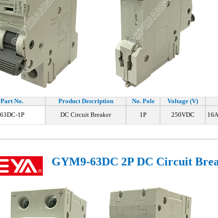
Part No.
Product Description
No. Pole
Voltage (V)
63DC-1P
DC Circuit Breaker
1P
250VDC
16A
GYM9-63DC 2P DC Circuit Bre