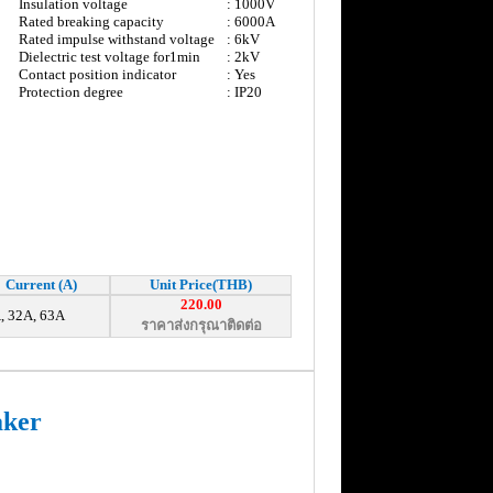
Insulation voltage
: 1000V
Rated breaking capacity
: 6000A
Rated impulse withstand voltage
: 6kV
Dielectric test voltage for1min
: 2kV
Contact position indicator
: Yes
Protection degree
: IP20
Current (A)
Unit Price(THB)
220.00
, 32A, 63A
ราคาส่งกรุณาติดต่อ
aker