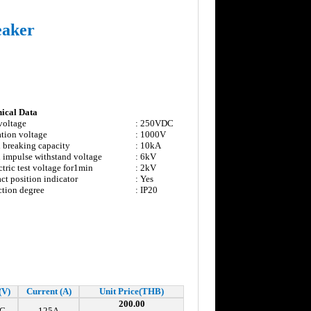
eaker
ical Data
voltage
: 250VDC
ation voltage
: 1000V
 breaking capacity
: 10kA
 impulse withstand voltage
: 6kV
ctric test voltage for1min
: 2kV
ct position indicator
: Yes
ction degree
: IP20
(V)
Current (A)
Unit Price(THB)
200.00
C
125A