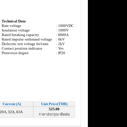
Technical Data
Rate voltage
: 1000VDC
Insulation voltage
: 1000V
Rated breaking capacity
: 6000A
Rated impulse withstand voltage
: 6kV
Dielectric test voltage for1min
: 2kV
Contact position indicator
: Yes
Protection degree
: IP20
Current (A)
Unit Price(THB)
525.00
20A, 32A, 63A
ราคาส่งกรุณาติดต่อ