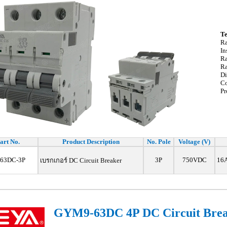
Te
Ra
In
Ra
Ra
Di
Co
Pr
art No.
Product Description
No. Pole
Voltage (V)
63DC-3P
3P
750VDC
16A
เบรกเกอร์ DC Circuit Breaker
GYM9-63DC 4P DC Circuit Bre