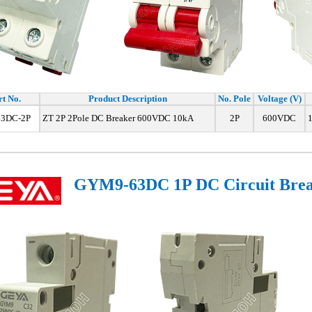
rt No.
Product Description
No. Pole
Voltage (V)
3DC-2P
ZT 2P 2Pole DC Breaker 600VDC 10kA
2P
600VDC
1
GYM9-63DC 1P DC Circuit Bre