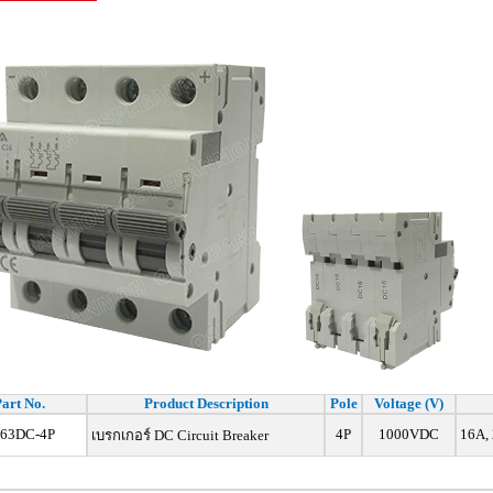
art No.
Product Description
Pole
Voltage (V)
63DC-4P
4P
1000VDC
16A, 
เบรกเกอร์ DC Circuit Breaker