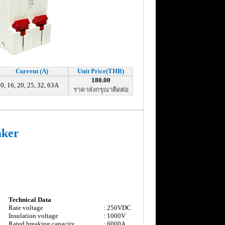
Current (A)
Unit Price(THB)
180.00
0, 16, 20, 25, 32, 63A
ราคาส่งกรุณาติดต่อ
aker
Technical Data
Rate voltage
: 250VDC
Insulation voltage
: 1000V
Rated breaking capacity
: 6000A