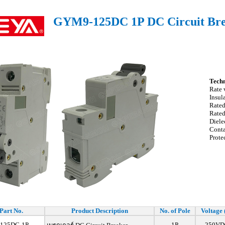
GYM9-125DC 1P DC Circuit Br
Techn
Rate 
Insul
Rated
Rated
Diele
Conta
Prote
Part No.
Product Description
No. of Pole
Voltage 
125DC-1P
1P
250VD