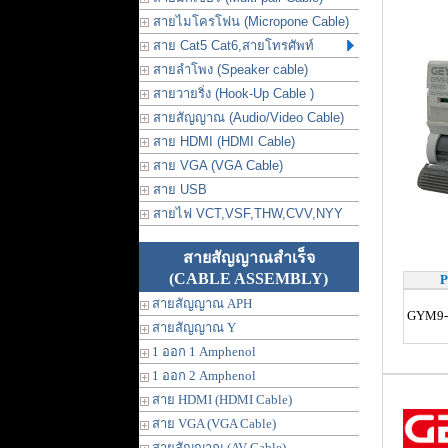
สายไมโครโฟน (Micropone Cable)
สาย Cat5 Cat6,สายโทรศัพท์
สายลำโพง (Speaker cable)
สายวายริ่ง (Hook-Up Cable )
สายสัญญาณ (Audio/Video Cable)
สาย HDMI (HDMI Cable)
สาย VGA (VGA Cable)
สาย USB
สายไฟ VCT,VSF,THW,CVV,NYY
สายสัญญาณสำเร็จ
(CABLE ASSEMBLY)
P
สายสัญญาณ APH
GYM9-
สายสัญญาณ Y
1 ออก 1 Amphenol
1 ออก 2 Amphenol
สาย HDMI (HDMI Cable)
สาย VGA (VGA Cable)
สายสัญญาณ (AV Cable)