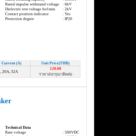
Rated impulse withstand voltage
: 6kV
Dielectric test voltage for1min
: 2kV
Contact position indicator
: Yes
Protection degree
: IP20
Current (A)
Unit Price(THB)
120.00
, 20A, 32A
ราคาส่งกรุณาติดต่อ
aker
Technical Data
Rate voltage
: 500VDC